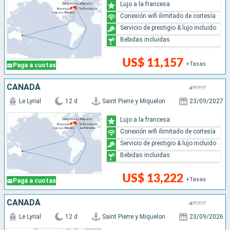
Lujo a la francesa
Conexión wifi ilimitado de cortesía
Servicio de prestigio & lujo incluido
Bebidas incluidas
US$ 11,157
+Tasas
Paga a cuotas
CANADÁ
Le Lyrial
12 d
Saint Pierre y Miquelon
23/09/2027
Lujo a la francesa
Conexión wifi ilimitado de cortesía
Servicio de prestigio & lujo incluido
Bebidas incluidas
US$ 13,222
+Tasas
Paga a cuotas
CANADÁ
Le Lyrial
12 d
Saint Pierre y Miquelon
23/09/2026