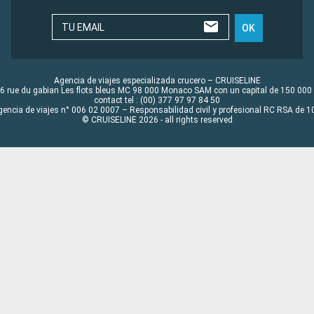
TU EMAIL
OK
Agencia de viajes especializada crucero – CRUISELINE
6 rue du gabian Les flots bleus MC 98 000 Monaco SAM con un capital de 150 000
contact tel : (00) 377 97 97 84 50
gencia de viajes n° 006 02 0007 – Responsabilidad civil y profesional RC RSA de
© CRUISELINE 2026 - all rights reserved