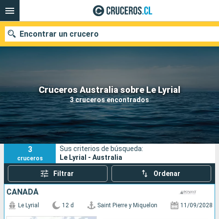
Encontrar un crucero
Nuestros destinos
Cruceros Australia sobre Le Lyrial
3 cruceros encontrados
Fecha de salida
Puertos
Compañías
3
Sus criterios de búsqueda:
Buscar
Le Lyrial - Australia
cruceros
Filtrar
Ordenar
CANADÁ
Le Lyrial
12 d
Saint Pierre y Miquelon
11/09/2028