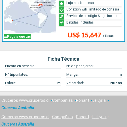
Lujo a la francesa
Conexión wifi ilimitado de cortesía
Servicio de prestigio & lujo incluido
Bebidas incluidas
US$ 15,647
+Tasas
Paga a cuotas
Ficha Técnica
Puesta en servicio:
N° de pasajeros:
N° tripunlates:
Manga:
m
Eslora:
m
Velocidad:
Nudos
Cruceros www.cruceros.cl
Compañías
Ponant
Le Lyrial
Cruceros Australia
Cruceros www.cruceros.cl
Compañías
Ponant
Le Lyrial
Cruceros Australia