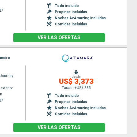
Todo incluido
27
Propinas incluidas
Noches AzAmazing incluidas
Comidas incluidas
VER LAS OFERTAS
aneiro
Journey
desde
US$ 3,373
Tasas: +US$ 385
exterior
wn
Todo incluido
27
Propinas incluidas
Noches AzAmazing incluidas
Comidas incluidas
VER LAS OFERTAS