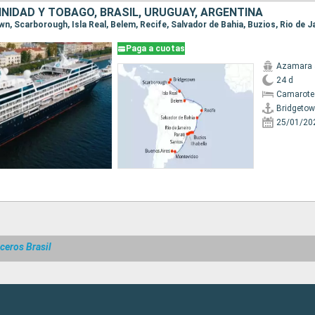
NIDAD Y TOBAGO, BRASIL, URUGUAY, ARGENTINA
Paga a cuotas
Azamara 
24 d
Camarote
Bridgeto
25/01/20
ceros Brasil