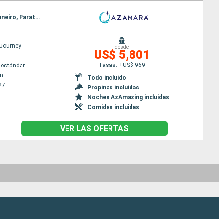
Itinerario : Bridgetown, Scarborough, Isla Real, Belem, Recife, Salvador de Bahia, Buzios, Rio de Janeiro, Parati, Ilhabella, Santos, Montevideo, Buenos Aires
Journey
desde
US$ 5,801
Tasas: +US$ 969
 estándar
wn
Todo incluido
27
Propinas incluidas
Noches AzAmazing incluidas
Comidas incluidas
VER LAS OFERTAS