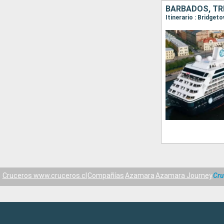
BARBADOS, TRI
Cruceros www.cruceros.cl
Compañías
Azamara
Azamara Journey
Cru