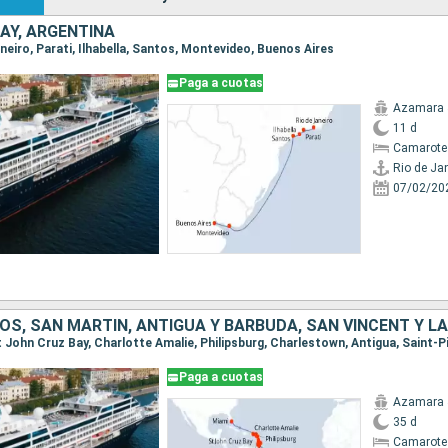
AY, ARGENTINA
Janeiro, Parati, Ilhabella, Santos, Montevideo, Buenos Aires
Paga a cuotas
Azamara 
11 d
Camarote
Rio de Ja
07/02/20
Paga a cuotas
Azamara 
35 d
Camarote