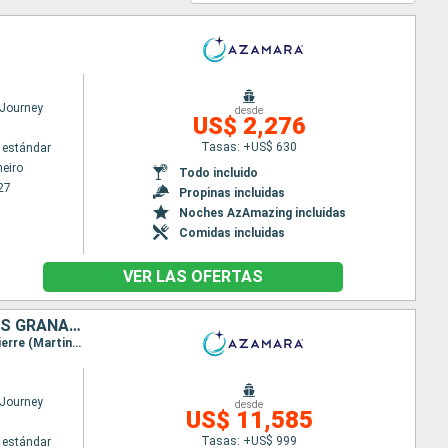
Journey
desde
US$ 2,276
Tasas: +US$ 630
 estándar
neiro
Todo incluido
27
Propinas incluidas
Noches AzAmazing incluidas
Comidas incluidas
VER LAS OFERTAS
ESTADOS UNIDOS, SAN MARTÍN, ANTIGUA Y BARBUDA, SAN VINCENT Y LAS GRANADINAS, GRENADA, BARBADOS, TRINIDAD Y TOBAGO, BRASIL, URUGUAY, ARGENTINA
Itinerario : Miami, St John Cruz Bay, Charlotte Amalie, Philipsburg, Charlestown, Antigua, Saint-Pierre (Martinique), Port Elisabeth st vincent, Grenada, Bridgetown, Scarborough, Isla Real, Belem, Recife, Salvador de Bahia, Buzios, Rio de Janeiro, Parati, Ilhabella, Santos, Montevideo, Buenos Aires
Journey
desde
US$ 11,585
Tasas: +US$ 999
 estándar