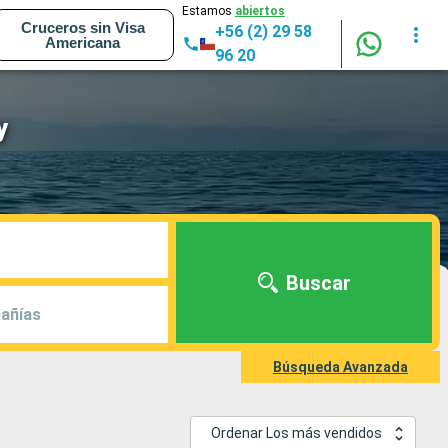
Estamos
abiertos
Cruceros sin Visa
+56 (2) 29 58
Americana
96 20
y
Buscar
añías
Búsqueda Avanzada
Ordenar Los más vendidos