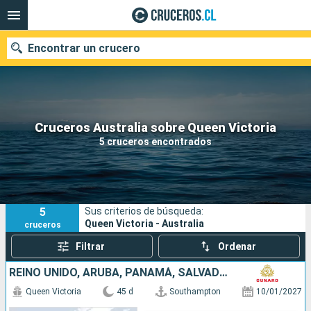
Encontrar un crucero
Nuestros destinos
Cruceros Australia sobre Queen Victoria
5 cruceros encontrados
Fecha de salida
Puertos
Compañías
5
Sus criterios de búsqueda:
Buscar
Queen Victoria - Australia
cruceros
Filtrar
Ordenar
REINO UNIDO, ARUBA, PANAMÁ, SALVADOR, MÉXICO, ESTADOS UNIDOS, FRANCIA, FIDJI (ISLAS), NUEVA CALEDONIA, AUSTRALIA
Queen Victoria
45 d
Southampton
10/01/2027