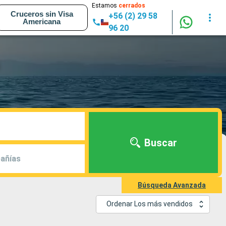
Estamos
cerrados
Cruceros sin Visa
+56 (2) 29 58
Americana
96 20
Buscar
añías
Búsqueda Avanzada
Ordenar Los más vendidos