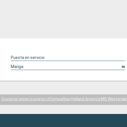
Puesta en servicio:
Manga:
m
Cruceros www.cruceros.cl
Compañías
Holland America
MS Westerda