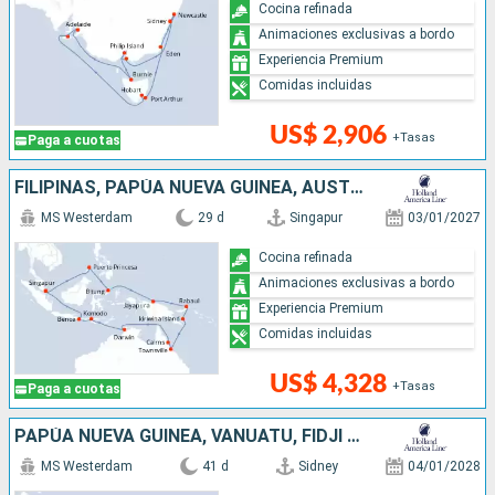
Cocina refinada
Animaciones exclusivas a bordo
Experiencia Premium
Comidas incluidas
US$ 2,906
+Tasas
Paga a cuotas
FILIPINAS, PAPÚA NUEVA GUINEA, AUSTRALIA, INDONESIA, SINGAPUR
MS Westerdam
29 d
Singapur
03/01/2027
Cocina refinada
Animaciones exclusivas a bordo
Experiencia Premium
Comidas incluidas
US$ 4,328
+Tasas
Paga a cuotas
PAPÚA NUEVA GUINEA, VANUATU, FIDJI (ISLAS), TONGA, NUEVA ZELANDA, AUSTRALIA
MS Westerdam
41 d
Sidney
04/01/2028