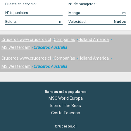
Puesta en servicio:
N° de pasajeros:
N° tripunlates:
Manga:
m
Eslora:
m
Velocidad:
Nudos
Cruceros www.cruceros.cl
Compañías
Holland America
MS Westerdam
Cruceros Australia
Cruceros www.cruceros.cl
Compañías
Holland America
MS Westerdam
Cruceros Australia
Barcos más populares
MSC World Europa
Icon of the Seas
Costa Toscana
Cruceros.cl