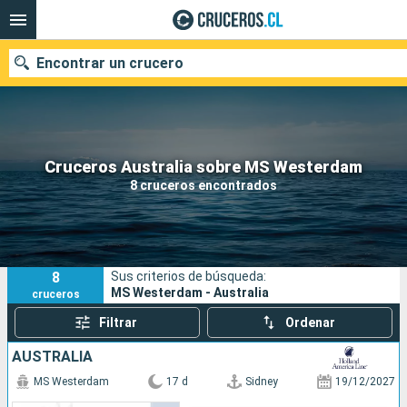
Encontrar un crucero
Nuestros destinos
Cruceros Australia sobre MS Westerdam
8 cruceros encontrados
Fecha de salida
Puertos
Compañías
8
Sus criterios de búsqueda:
Buscar
MS Westerdam - Australia
cruceros
Filtrar
Ordenar
AUSTRALIA
MS Westerdam
17 d
Sidney
19/12/2027