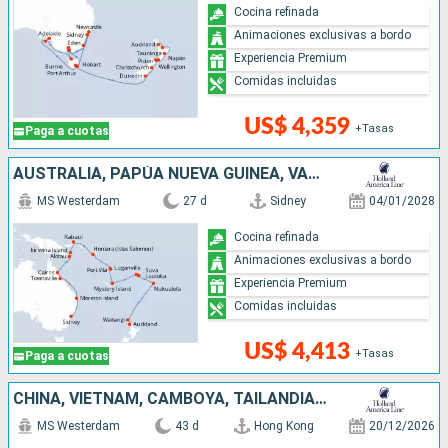
Cocina refinada
Animaciones exclusivas a bordo
Experiencia Premium
Comidas incluidas
US$ 4,359
+Tasas
Paga a cuotas
AUSTRALIA, PAPÚA NUEVA GUINEA, VANUATU, FIDJI (ISLAS), TONGA, NUEVA ZELANDA
MS Westerdam
27 d
Sidney
04/01/2028
Cocina refinada
Animaciones exclusivas a bordo
Experiencia Premium
Comidas incluidas
US$ 4,413
+Tasas
Paga a cuotas
CHINA, VIETNAM, CAMBOYA, TAILANDIA, FILIPINAS, PAPÚA NUEVA GUINEA, AUSTRALIA, INDONESIA, SINGAPUR
MS Westerdam
43 d
Hong Kong
20/12/2026