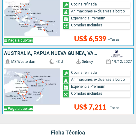
Cocina refinada
Animaciones exclusivas a bordo
Experiencia Premium
Comidas incluidas
US$ 6,539
+Tasas
Paga a cuotas
AUSTRALIA, PAPÚA NUEVA GUINEA, VANUATU, FIDJI (ISLAS), TONGA, NUEVA ZELANDA
MS Westerdam
43 d
Sidney
19/12/2027
Cocina refinada
Animaciones exclusivas a bordo
Experiencia Premium
Comidas incluidas
US$ 7,211
+Tasas
Paga a cuotas
Ficha Técnica