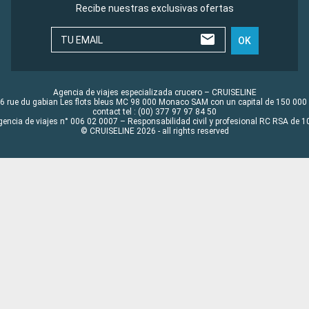
Recibe nuestras exclusivas ofertas
TU EMAIL
OK
Agencia de viajes especializada crucero – CRUISELINE
6 rue du gabian Les flots bleus MC 98 000 Monaco SAM con un capital de 150 000
contact tel : (00) 377 97 97 84 50
gencia de viajes n° 006 02 0007 – Responsabilidad civil y profesional RC RSA de
© CRUISELINE 2026 - all rights reserved