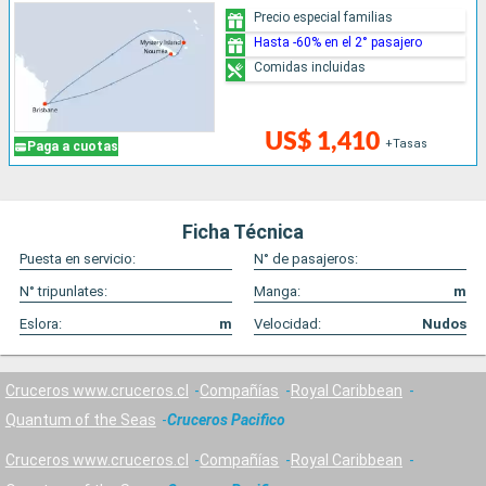
Precio especial familias
Hasta -60% en el 2° pasajero
Comidas incluidas
US$ 1,410
+Tasas
Paga a cuotas
Ficha Técnica
Puesta en servicio:
N° de pasajeros:
N° tripunlates:
Manga:
m
Eslora:
m
Velocidad:
Nudos
Cruceros www.cruceros.cl
Compañías
Royal Caribbean
Quantum of the Seas
Cruceros Pacifico
Cruceros www.cruceros.cl
Compañías
Royal Caribbean