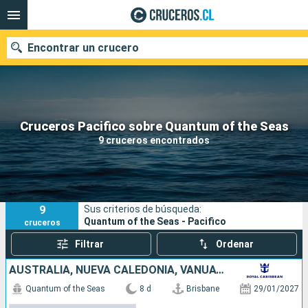
Encontrar un crucero
Nuestros destinos
Cruceros Pacifico sobre Quantum of the Seas
9 cruceros encontrados
Fecha de salida
Puertos
Compañías
9
Sus criterios de búsqueda:
Buscar
Quantum of the Seas - Pacifico
cruceros
Filtrar
Ordenar
AUSTRALIA, NUEVA CALEDONIA, VANUATU
Quantum of the Seas
8 d
Brisbane
29/01/2027