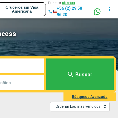
Estamos
abiertos
Cruceros sin Visa
+56 (2) 29 58
Americana
96 20
ncess
Buscar
añías
Búsqueda Avanzada
Ordenar Los más vendidos