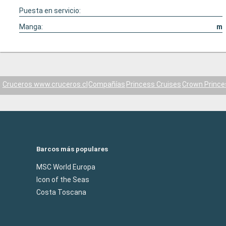
Puesta en servicio:
Manga:
m
Cruceros www.cruceros.cl
Compañías
Princess Cruises
Crown Prince
Barcos más populares
MSC World Europa
Icon of the Seas
Costa Toscana