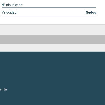
N° tripunlates:
Velocidad:
Nudos
venta