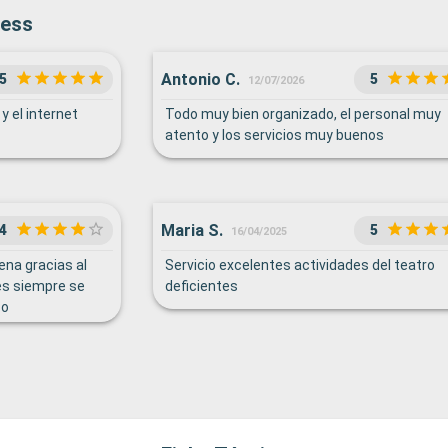
cess
Antonio C.
5
5
12/07/2026
y el internet
Todo muy bien organizado, el personal muy
atento y los servicios muy buenos
Maria S.
4
5
16/04/2025
ena gracias al
Servicio excelentes actividades del teatro
nes siempre se
deficientes
co
ros del equipo
con la barrera
btener la
tar del viaje.
actividades a
ración con un