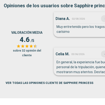
Opiniones de los usuarios sobre Sapphire prin
Diana A.
02/08/2026
Muy entretenido pero los tragos 
carísimo
VALORACIÓN MEDIA
4.6
/5
sobre 32 opinión del
Celia M.
03/06/2026
cliente
En general, la experiencia fue bu
personal de la tripulación, quie
mostraron muy atentos. Desta
especialmente a algunos miemb
que nos ayudaron amablemente 
VER TODAS LAS OPINIONES CLIENTE DE SAPPHIRE PRINCESS
del idioma, lo que nos permitió o
información necesaria para disfru
Sin embargo, considero que las 
bordo fueron débiles. En compa