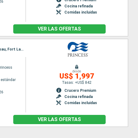
26
Cocina refinada
Comidas incluidas
VER LAS OFERTAS
Itinerario : Quebec, Saguenay, Charlottetown, Sidney, Halifax, Boston, Newport, Nueva York, Nassau, Fort Lauderdale
princess
desde
US$ 1,997
 estándar
Tasas: +US$ 842
Crucero Premium
26
Cocina refinada
Comidas incluidas
VER LAS OFERTAS