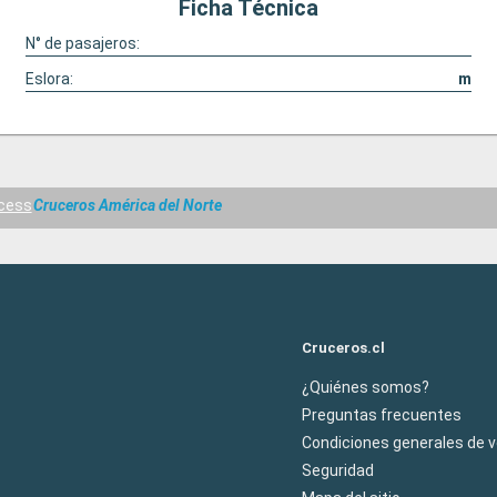
Ficha Técnica
ché de menos
gos de
N° de pasajeros:
re, baile y clases
, los monitores
Eslora:
m
graban integrar
ividades.
ncess
Cruceros América del Norte
Cruceros.cl
¿Quiénes somos?
Preguntas frecuentes
Condiciones generales de 
Seguridad