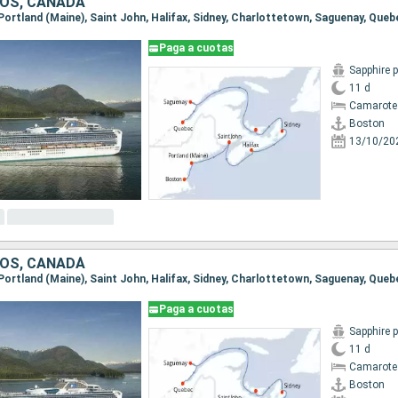
OS, CANADÁ
 Portland (Maine), Saint John, Halifax, Sidney, Charlottetown, Saguenay, Queb
Paga a cuotas
Sapphire 
11 d
Camarote
Boston
13/10/20
OS, CANADÁ
 Portland (Maine), Saint John, Halifax, Sidney, Charlottetown, Saguenay, Queb
Paga a cuotas
Sapphire 
11 d
Camarote
Boston