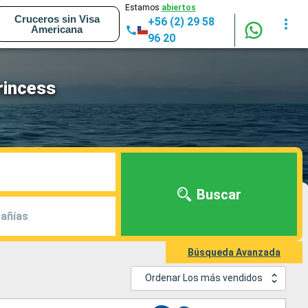
Estamos
abiertos
Cruceros sin Visa
+56 (2) 29 58
Americana
96 20
rincess
Buscar
añías
Búsqueda Avanzada
Ordenar Los más vendidos