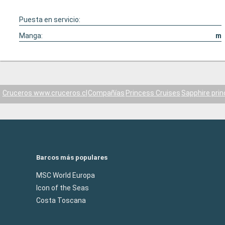
crucero anterior que realicé, e
dinámicas en cubierta como jue
Puesta en servicio:
competencia, gimnasia al aire lib
dirigidas. En aquella oportunidad
Manga:
m
eran mucho más motivados y lo
mejor a los pasajeros en las act
Cruceros www.cruceros.cl
Compañías
Princess Cruises
Sapphire pri
Barcos más populares
MSC World Europa
Icon of the Seas
Costa Toscana