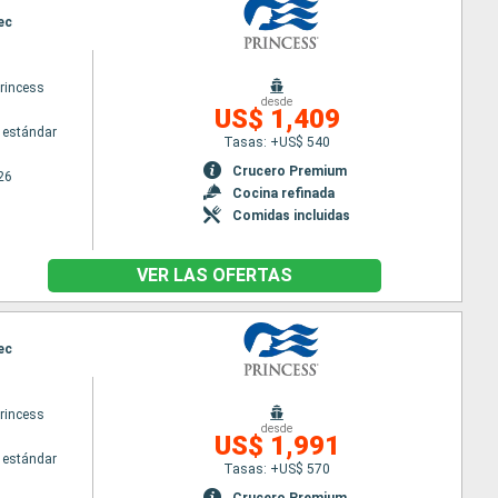
ec
princess
desde
US$ 1,409
 estándar
Tasas: +US$ 540
Crucero Premium
26
Cocina refinada
Comidas incluidas
VER LAS OFERTAS
ec
princess
desde
US$ 1,991
 estándar
Tasas: +US$ 570
Crucero Premium