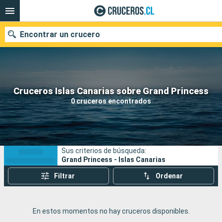
Encontrar un crucero
Nuestros destinos
Cruceros Islas Canarias sobre Grand Princess
0 cruceros encontrados
Fecha de salida
Puertos
Compañías
Sus criterios de búsqueda:
Buscar
Grand Princess - Islas Canarias
Filtrar
Ordenar
En estos momentos no hay cruceros disponibles.