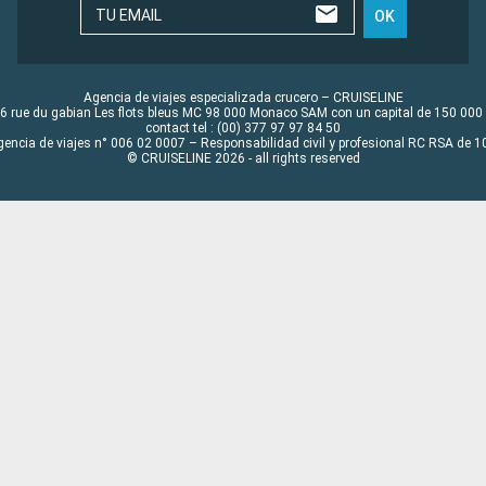
TU EMAIL
OK
Agencia de viajes especializada crucero – CRUISELINE
6 rue du gabian Les flots bleus MC 98 000 Monaco SAM con un capital de 150 000
contact tel : (00) 377 97 97 84 50
gencia de viajes n° 006 02 0007 – Responsabilidad civil y profesional RC RSA de
© CRUISELINE 2026 - all rights reserved