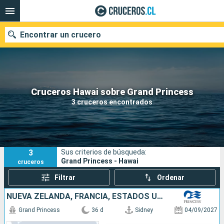
Encontrar un crucero
Nuestros destinos
Cruceros Hawai sobre Grand Princess
3 cruceros encontrados
Fecha de salida
Puertos
Compañías
3
Sus criterios de búsqueda:
Buscar
Grand Princess - Hawai
cruceros
Filtrar
Ordenar
NUEVA ZELANDA, FRANCIA, ESTADOS UNIDOS, SAMOA, FIDJI (ISLAS), AUSTRALIA
Grand Princess
36 d
Sidney
04/09/2027