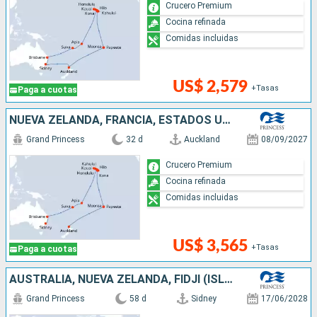
Crucero Premium
Cocina refinada
Comidas incluidas
US$ 2,579
+Tasas
Paga a cuotas
NUEVA ZELANDA, FRANCIA, ESTADOS UNIDOS, SAMOA, FIDJI (ISLAS), AUSTRALIA
Grand Princess
32 d
Auckland
08/09/2027
Crucero Premium
Cocina refinada
Comidas incluidas
US$ 3,565
+Tasas
Paga a cuotas
AUSTRALIA, NUEVA ZELANDA, FIDJI (ISLAS), SAMOA, FRANCIA, CANADÁ, ESTADOS UNIDOS, JAPÓN
Grand Princess
58 d
Sidney
17/06/2028