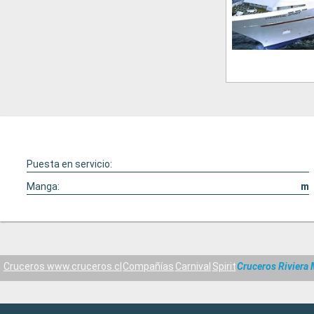
Puesta en servicio:
Manga:
m
Cruceros www.cruceros.cl
Compañías
Carnival
Spirit
Cruceros Riviera