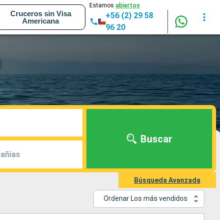
Estamos
abiertos
Cruceros sin Visa
+56 (2) 29 58
Americana
96 20
t
Buscar
añías
Búsqueda Avanzada
Ordenar Los más vendidos