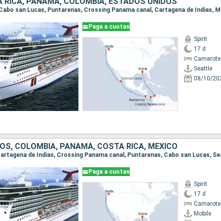
A RICA, PANAMÁ, COLOMBIA, ESTADOS UNIDOS
e, Cabo san Lucas, Puntarenas, Crossing Panama canal, Cartagena de Indias, M
Paga a cuotas
Spirit
17 d
Camarote
Seattle
08/10/20
OS, COLOMBIA, PANAMÁ, COSTA RICA, MÉXICO
, Cartagena de Indias, Crossing Panama canal, Puntarenas, Cabo san Lucas, Se
Paga a cuotas
Spirit
17 d
Camarote
Mobile