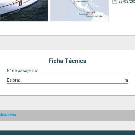
29/03/20
Ficha Técnica
N° de pasajeros:
Eslora:
m
 Mexicana