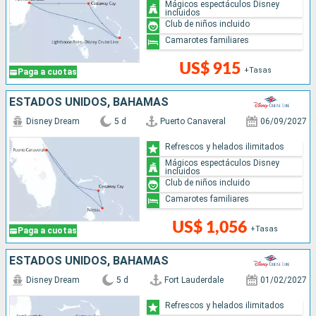
Mágicos espectáculos Disney
incluidos
Club de niños incluido
Camarotes familiares
US$ 915
+Tasas
Paga a cuotas
ESTADOS UNIDOS, BAHAMAS
Disney Dream
5 d
Puerto Canaveral
06/09/2027
Refrescos y helados ilimitados
Mágicos espectáculos Disney
incluidos
Club de niños incluido
Camarotes familiares
US$ 1,056
+Tasas
Paga a cuotas
ESTADOS UNIDOS, BAHAMAS
Disney Dream
5 d
Fort Lauderdale
01/02/2027
Refrescos y helados ilimitados