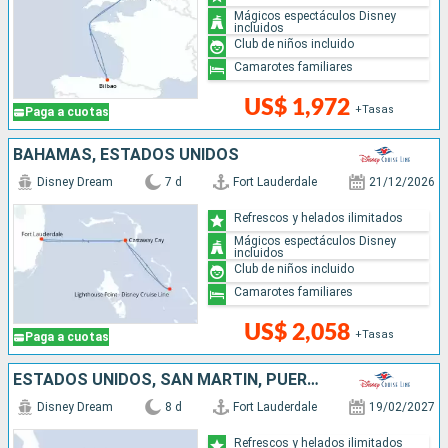
Mágicos espectáculos Disney
incluidos
Club de niños incluido
Camarotes familiares
US$ 1,972
+Tasas
Paga a cuotas
BAHAMAS, ESTADOS UNIDOS
Disney Dream
7 d
Fort Lauderdale
21/12/2026
Refrescos y helados ilimitados
Mágicos espectáculos Disney
incluidos
Club de niños incluido
Camarotes familiares
US$ 2,058
+Tasas
Paga a cuotas
ESTADOS UNIDOS, SAN MARTÍN, PUERTO RICO, BAHAMAS
Disney Dream
8 d
Fort Lauderdale
19/02/2027
Refrescos y helados ilimitados