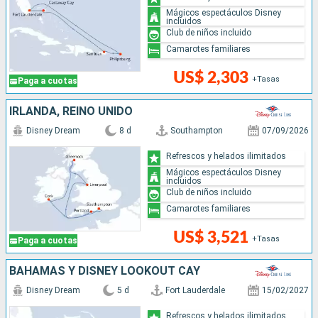
Mágicos espectáculos Disney
incluidos
Club de niños incluido
Camarotes familiares
US$ 2,303
+Tasas
Paga a cuotas
IRLANDA, REINO UNIDO
Disney Dream
8 d
Southampton
07/09/2026
Refrescos y helados ilimitados
Mágicos espectáculos Disney
incluidos
Club de niños incluido
Camarotes familiares
US$ 3,521
+Tasas
Paga a cuotas
BAHAMAS Y DISNEY LOOKOUT CAY
Disney Dream
5 d
Fort Lauderdale
15/02/2027
Refrescos y helados ilimitados