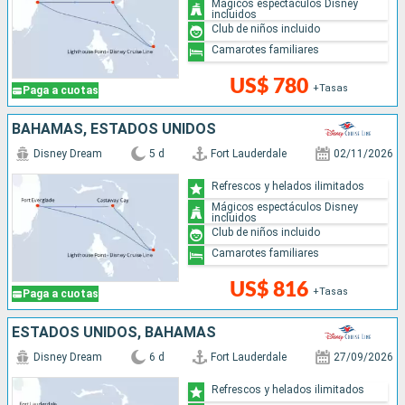
Mágicos espectáculos Disney
incluidos
Club de niños incluido
Camarotes familiares
US$ 780
+Tasas
Paga a cuotas
BAHAMAS, ESTADOS UNIDOS
Disney Dream
5 d
Fort Lauderdale
02/11/2026
Refrescos y helados ilimitados
Mágicos espectáculos Disney
incluidos
Club de niños incluido
Camarotes familiares
US$ 816
+Tasas
Paga a cuotas
ESTADOS UNIDOS, BAHAMAS
Disney Dream
6 d
Fort Lauderdale
27/09/2026
Refrescos y helados ilimitados