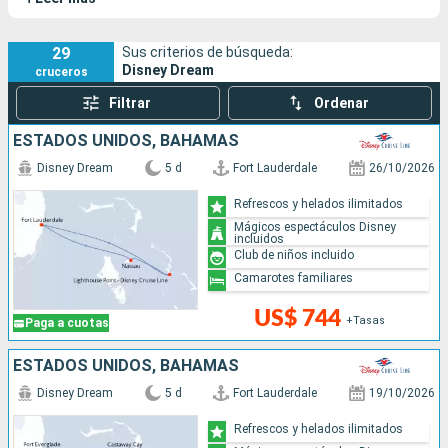
una gran variedad de actividades en un verdadero paraíso
tropical. Disney Cruise Line apuesta por los cruceros
familiares: tras su elegancia clásica, el barco ofrece una
29
Sus criterios de búsqueda:
Disney Dream
cruceros
amplia gama de entretenimientos para todas las edades.
Filtrar
Ordenar
ESTADOS UNIDOS, BAHAMAS
Disney Dream
5 d
Fort Lauderdale
26/10/2026
Refrescos y helados ilimitados
Mágicos espectáculos Disney
incluidos
Club de niños incluido
Camarotes familiares
US$ 744
+Tasas
Paga a cuotas
ESTADOS UNIDOS, BAHAMAS
Disney Dream
5 d
Fort Lauderdale
19/10/2026
Refrescos y helados ilimitados