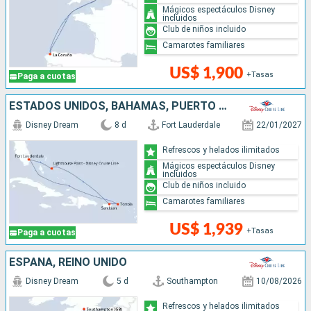
Mágicos espectáculos Disney
incluidos
Club de niños incluido
Camarotes familiares
US$ 1,900
+Tasas
Paga a cuotas
ESTADOS UNIDOS, BAHAMAS, PUERTO RICO
Disney Dream
8 d
Fort Lauderdale
22/01/2027
Refrescos y helados ilimitados
Mágicos espectáculos Disney
incluidos
Club de niños incluido
Camarotes familiares
US$ 1,939
+Tasas
Paga a cuotas
ESPAÑA, REINO UNIDO
Disney Dream
5 d
Southampton
10/08/2026
Refrescos y helados ilimitados