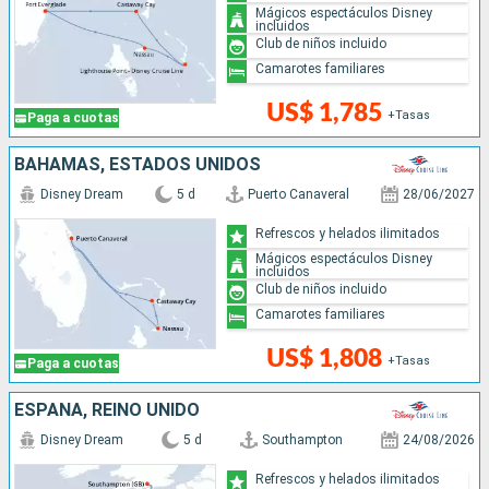
Mágicos espectáculos Disney
incluidos
Club de niños incluido
Camarotes familiares
US$ 1,785
+Tasas
Paga a cuotas
BAHAMAS, ESTADOS UNIDOS
Disney Dream
5 d
Puerto Canaveral
28/06/2027
Refrescos y helados ilimitados
Mágicos espectáculos Disney
incluidos
Club de niños incluido
Camarotes familiares
US$ 1,808
+Tasas
Paga a cuotas
ESPAÑA, REINO UNIDO
Disney Dream
5 d
Southampton
24/08/2026
Refrescos y helados ilimitados