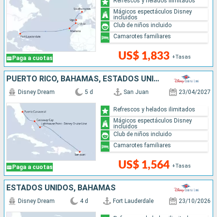
Refrescos y helados ilimitados
Mágicos espectáculos Disney
incluidos
Club de niños incluido
Camarotes familiares
US$ 1,833
+Tasas
Paga a cuotas
PUERTO RICO, BAHAMAS, ESTADOS UNIDOS
Disney Dream
5 d
San Juan
23/04/2027
Refrescos y helados ilimitados
Mágicos espectáculos Disney
incluidos
Club de niños incluido
Camarotes familiares
US$ 1,564
+Tasas
Paga a cuotas
ESTADOS UNIDOS, BAHAMAS
Disney Dream
4 d
Fort Lauderdale
23/10/2026