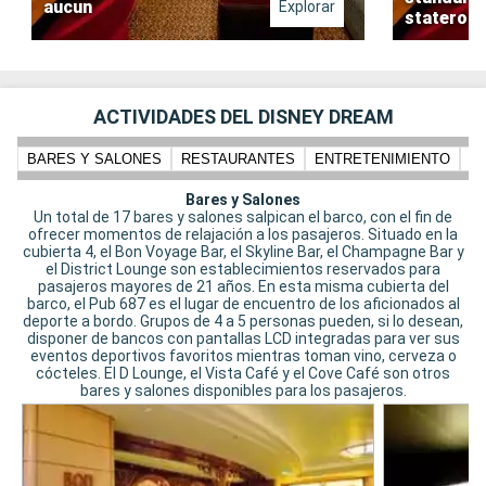
aucun
Explorar
stateroo
ACTIVIDADES DEL DISNEY DREAM
BARES Y SALONES
RESTAURANTES
ENTRETENIMIENTO
N
Bares y Salones
Un total de 17 bares y salones salpican el barco, con el fin de
ofrecer momentos de relajación a los pasajeros. Situado en la
cubierta 4, el Bon Voyage Bar, el Skyline Bar, el Champagne Bar y
el District Lounge son establecimientos reservados para
pasajeros mayores de 21 años. En esta misma cubierta del
barco, el Pub 687 es el lugar de encuentro de los aficionados al
deporte a bordo. Grupos de 4 a 5 personas pueden, si lo desean,
disponer de bancos con pantallas LCD integradas para ver sus
eventos deportivos favoritos mientras toman vino, cerveza o
cócteles. El D Lounge, el Vista Café y el Cove Café son otros
bares y salones disponibles para los pasajeros.