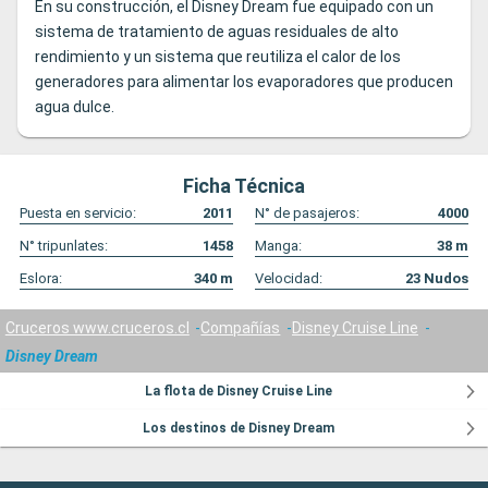
En su construcción, el Disney Dream fue equipado con un
sistema de tratamiento de aguas residuales de alto
rendimiento y un sistema que reutiliza el calor de los
generadores para alimentar los evaporadores que producen
agua dulce.
Ficha Técnica
Puesta en servicio:
2011
N° de pasajeros:
4000
N° tripunlates:
1458
Manga:
38
m
Eslora:
340
m
Velocidad:
23
Nudos
Cruceros www.cruceros.cl
Compañías
Disney Cruise Line
Disney Dream
La flota de Disney Cruise Line
Los destinos de Disney Dream