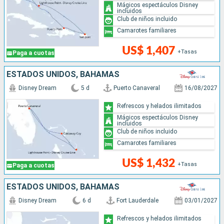
Mágicos espectáculos Disney
incluidos
Club de niños incluido
Camarotes familiares
US$ 1,407
+Tasas
Paga a cuotas
ESTADOS UNIDOS, BAHAMAS
Disney Dream
5 d
Puerto Canaveral
16/08/2027
Refrescos y helados ilimitados
Mágicos espectáculos Disney
incluidos
Club de niños incluido
Camarotes familiares
US$ 1,432
+Tasas
Paga a cuotas
ESTADOS UNIDOS, BAHAMAS
Disney Dream
6 d
Fort Lauderdale
03/01/2027
Refrescos y helados ilimitados