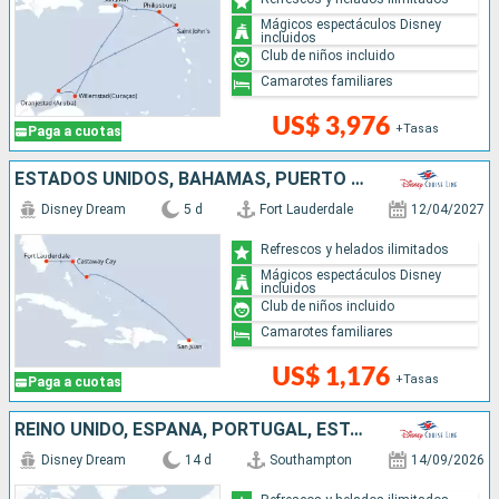
Mágicos espectáculos Disney
incluidos
Club de niños incluido
Camarotes familiares
US$ 3,976
+Tasas
Paga a cuotas
ESTADOS UNIDOS, BAHAMAS, PUERTO RICO
Disney Dream
5 d
Fort Lauderdale
12/04/2027
Refrescos y helados ilimitados
Mágicos espectáculos Disney
incluidos
Club de niños incluido
Camarotes familiares
US$ 1,176
+Tasas
Paga a cuotas
REINO UNIDO, ESPAÑA, PORTUGAL, ESTADOS UNIDOS
Disney Dream
14 d
Southampton
14/09/2026