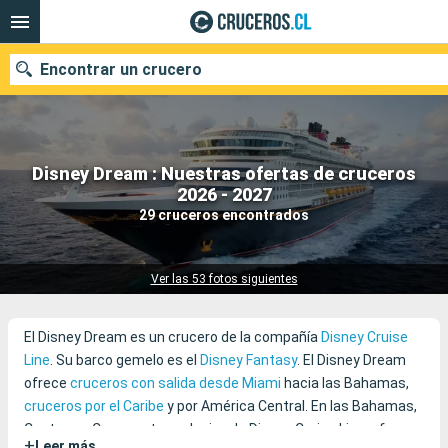
Encontrar un crucero
Disney Dream : Nuestras ofertas de cruceros
Nuestros destinos
2026 - 2027
29 cruceros encontrados
Fecha de salida
Puertos
Compañías
Ver las 53 fotos siguientes
Buscar
El Disney Dream es un crucero de la compañía
Disney Cruise
Line
. Su barco gemelo es el
Disney Fantasy
. El Disney Dream
ofrece
cruceros con salida desde Miami
hacia las Bahamas,
cruceros por el Caribe
y por América Central. En las Bahamas,
Castaway Cay, puerto exclusivo de Disney Cruise Line, ofrece
+
Leer más