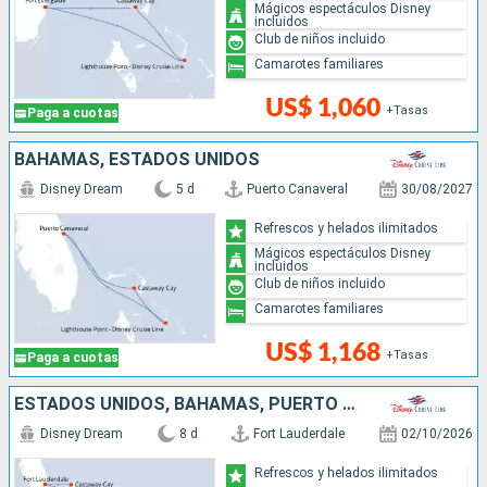
Mágicos espectáculos Disney
incluidos
Club de niños incluido
Camarotes familiares
US$ 1,060
+Tasas
Paga a cuotas
BAHAMAS, ESTADOS UNIDOS
Disney Dream
5 d
Puerto Canaveral
30/08/2027
Refrescos y helados ilimitados
Mágicos espectáculos Disney
incluidos
Club de niños incluido
Camarotes familiares
US$ 1,168
+Tasas
Paga a cuotas
ESTADOS UNIDOS, BAHAMAS, PUERTO RICO, REPÚBLICA DOMINICANA
Disney Dream
8 d
Fort Lauderdale
02/10/2026
Refrescos y helados ilimitados