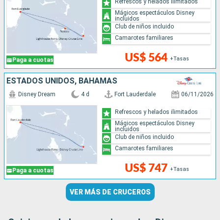
Refrescos y helados ilimitados
Mágicos espectáculos Disney
incluidos
Club de niños incluido
Camarotes familiares
US$ 564
+Tasas
Paga a cuotas
ESTADOS UNIDOS, BAHAMAS
Disney Dream
4 d
Fort Lauderdale
06/11/2026
Refrescos y helados ilimitados
Mágicos espectáculos Disney
incluidos
Club de niños incluido
Camarotes familiares
US$ 747
+Tasas
Paga a cuotas
VER MÁS DE CRUCEROS