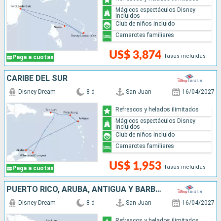
Mágicos espectáculos Disney
incluidos
Club de niños incluido
Camarotes familiares
US$ 3,874
Tasas incluidas
Paga a cuotas
CARIBE DEL SUR
Disney Dream
8 d
San Juan
16/04/2027
Refrescos y helados ilimitados
Mágicos espectáculos Disney
incluidos
Club de niños incluido
Camarotes familiares
US$ 1,953
Tasas incluidas
Paga a cuotas
PUERTO RICO, ARUBA, ANTIGUA Y BARBUDA, SAN MARTÍN
Disney Dream
8 d
San Juan
16/04/2027
Refrescos y helados ilimitados