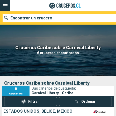
Encontrar un crucero
Nuestros destinos
Cruceros Caribe sobre Carnival Liberty
6 cruceros encontrados
Fecha de salida
Puertos
Compañías
Buscar
Cruceros Caribe sobre Carnival Liberty
6
Sus criterios de búsqueda:
Carnival Liberty - Caribe
cruceros
Filtrar
Ordenar
ESTADOS UNIDOS, BELICE, MÉXICO