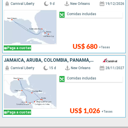
Carnival Liberty
9 d
New Orleans
19/12/2026
Comidas incluidas
US$ 680
+Tasas
Paga a cuotas
JAMAICA, ARUBA, COLOMBIA, PANAMÁ, COSTA RICA, MÉXICO, ESTADOS UNIDOS
Carnival Liberty
15 d
New Orleans
28/11/2027
Comidas incluidas
US$ 1,026
+Tasas
Paga a cuotas