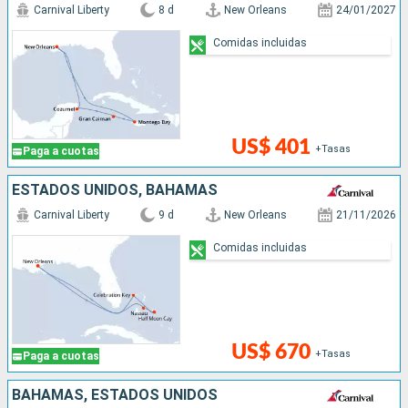
Carnival Liberty
8 d
New Orleans
24/01/2027
Comidas incluidas
US$ 401
+Tasas
Paga a cuotas
ESTADOS UNIDOS, BAHAMAS
Carnival Liberty
9 d
New Orleans
21/11/2026
Comidas incluidas
US$ 670
+Tasas
Paga a cuotas
BAHAMAS, ESTADOS UNIDOS