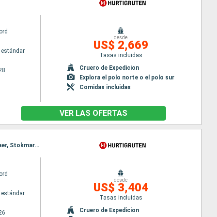
ord
desde
US$ 2,669
 estándar
Tasas incluidas
Cruero de Expedicion
28
Explora el polo norte o el polo sur
Comidas incluidas
VER LAS OFERTAS
Itinerario : Oslo, Lysefjord, Stavanger, Alesund, Stavanger, Alesund, Rorvik, Alesund, Rorvik, Svolvaer, Stokmarknes, Rorvik, Svolvaer, Stokmarknes, Tromso, Svolvaer, Tromso, Honningsvag, Stokmarknes, Honningsvag, Alta, Tromso, Alta, Narvik, Honningsvag, Narvik, Alta, Andalsnes, Narvik, Andalsnes, Bergen, Kristiansand, Andalsnes, Kristiansand, Oslo, Bergen, Oslo, Kristiansand, Oslo
ord
desde
US$ 3,404
 estándar
Tasas incluidas
Cruero de Expedicion
26