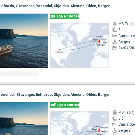
 Eidfiordo, Stavanger, Rosendal, Skjolden, Alesund, Olden, Bergen
Paga a cuotas
MS Trollfj
8 d
Camarote
Bergen
24/04/20
 Rosendal, Stavanger, Eidfiordo, Skjolden, Alesund, Olden, Bergen
Paga a cuotas
MS Trollfj
8 d
Camarote
Bergen