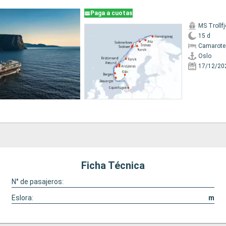
Paga a cuotas
MS Trollfj
15 d
Camarote
Oslo
17/12/20
Ficha Técnica
N° de pasajeros:
Eslora:
m