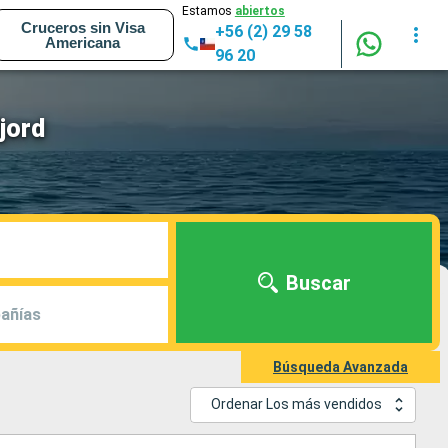
Estamos
abiertos
Cruceros sin Visa
+56 (2) 29 58
Americana
96 20
jord
Buscar
añías
Búsqueda Avanzada
Ordenar Los más vendidos