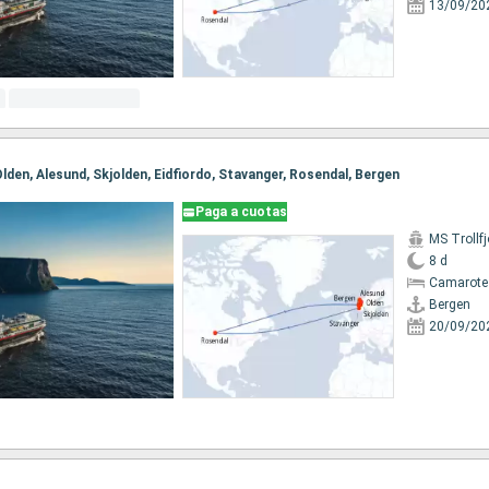
13/09/20
 Olden, Alesund, Skjolden, Eidfiordo, Stavanger, Rosendal, Bergen
Paga a cuotas
MS Trollfj
8 d
Camarote
Bergen
20/09/20