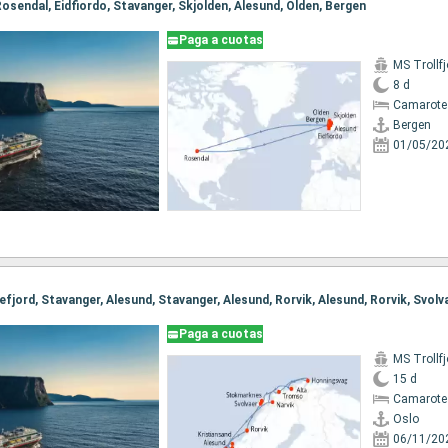
 Rosendal, Eidfiordo, Stavanger, Skjolden, Alesund, Olden, Bergen
Paga a cuotas
MS Trollfj
8 d
Camarote
Bergen
01/05/20
Paga a cuotas
MS Trollfj
15 d
Camarote
Oslo
06/11/20