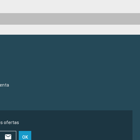
venta
as ofertas
OK