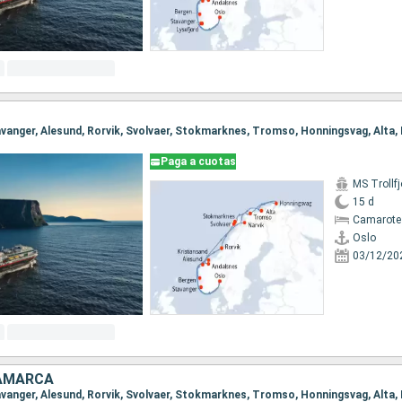
Paga a cuotas
MS Trollfj
15 d
Camarote
Oslo
03/12/20
NAMARCA