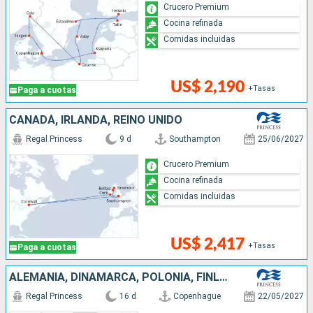
Crucero Premium
Cocina refinada
Comidas incluidas
US$ 2,190
+Tasas
Paga a cuotas
CANADÁ, IRLANDA, REINO UNIDO
Regal Princess
9 d
Southampton
25/06/2027
Crucero Premium
Cocina refinada
Comidas incluidas
US$ 2,417
+Tasas
Paga a cuotas
ALEMANIA, DINAMARCA, POLONIA, FINLANDIA, ESTONIA, SUECIA
Regal Princess
16 d
Copenhague
22/05/2027