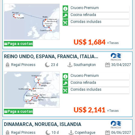
Crucero Premium
Cocina refinada
Comidas incluidas
US$ 1,684
+Tasas
Paga a cuotas
REINO UNIDO, ESPAÑA, FRANCIA, ITALIA, BÉLGICA, PAISES BAJOS, NORUEGA, DINAMARCA
Regal Princess
23 d
Southampton
30/04/2027
Crucero Premium
Cocina refinada
Comidas incluidas
US$ 2,141
+Tasas
Paga a cuotas
DINAMARCA, NORUEGA, ISLANDIA
Regal Princess
10 d
Copenhague
06/06/2027