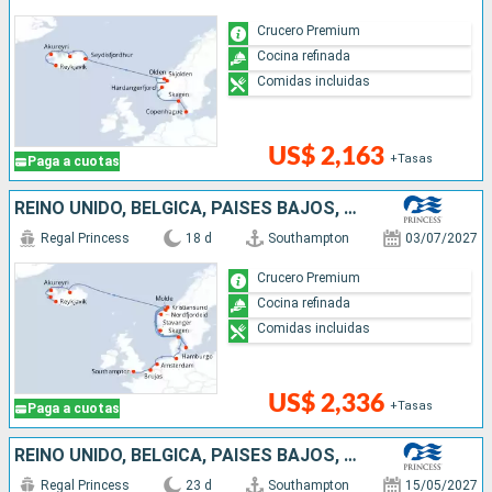
Crucero Premium
Cocina refinada
Comidas incluidas
US$ 2,163
+Tasas
Paga a cuotas
REINO UNIDO, BÉLGICA, PAISES BAJOS, ALEMANIA, DINAMARCA, NORUEGA, ISLANDIA
Regal Princess
18 d
Southampton
03/07/2027
Crucero Premium
Cocina refinada
Comidas incluidas
US$ 2,336
+Tasas
Paga a cuotas
REINO UNIDO, BÉLGICA, PAISES BAJOS, NORUEGA, ALEMANIA, FINLANDIA, ESTONIA, SUECIA, POLONIA, DINAMARCA
Regal Princess
23 d
Southampton
15/05/2027