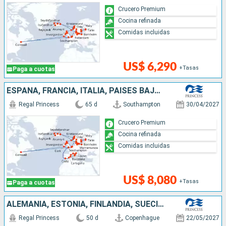
Crucero Premium
Cocina refinada
Comidas incluidas
US$ 6,290
+Tasas
Paga a cuotas
ESPAÑA, FRANCIA, ITALIA, PAISES BAJOS, NORUEGA, ALEMANIA, FINLANDIA, ESTONIA, SUECIA, POLONIA, DINAMARCA, ISLANDIA, REINO UNIDO, BÉLGICA, CANADÁ, IRLANDA
Regal Princess
65 d
Southampton
30/04/2027
Crucero Premium
Cocina refinada
Comidas incluidas
US$ 8,080
+Tasas
Paga a cuotas
ALEMANIA, ESTONIA, FINLANDIA, SUECIA, POLONIA, DINAMARCA, NORUEGA, ISLANDIA, REINO UNIDO, CANADÁ, IRLANDA, BÉLGICA, PAISES BAJOS
Regal Princess
50 d
Copenhague
22/05/2027