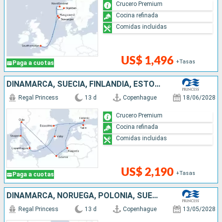
Crucero Premium
Cocina refinada
Comidas incluidas
US$ 1,496
+Tasas
Paga a cuotas
DINAMARCA, SUECIA, FINLANDIA, ESTONIA, LITUANIA, POLONIA, NORUEGA
Regal Princess
13 d
Copenhague
18/06/2028
Crucero Premium
Cocina refinada
Comidas incluidas
US$ 2,190
+Tasas
Paga a cuotas
DINAMARCA, NORUEGA, POLONIA, SUECIA, ESTONIA, FINLANDIA, LITUANIA
Regal Princess
13 d
Copenhague
13/05/2028