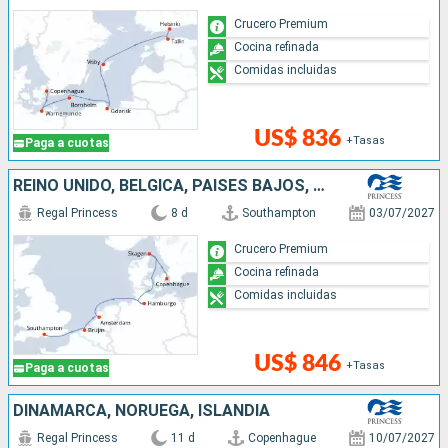
Crucero Premium
Cocina refinada
Comidas incluidas
US$ 836
+Tasas
Paga a cuotas
REINO UNIDO, BÉLGICA, PAISES BAJOS, ALEMANIA, DINAMARCA
Regal Princess
8 d
Southampton
03/07/2027
Crucero Premium
Cocina refinada
Comidas incluidas
US$ 846
+Tasas
Paga a cuotas
DINAMARCA, NORUEGA, ISLANDIA
Regal Princess
11 d
Copenhague
10/07/2027