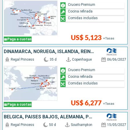
Crucero Premium
Cocina refinada
Comidas incluidas
US$ 5,123
+Tasas
Paga a cuotas
DINAMARCA, NORUEGA, ISLANDIA, REINO UNIDO, BÉLGICA, CANADÁ, IRLANDA, PAISES BAJOS, ALEMANIA
Regal Princess
35 d
Copenhague
06/06/2027
Crucero Premium
Cocina refinada
Comidas incluidas
US$ 6,277
+Tasas
Paga a cuotas
BÉLGICA, PAISES BAJOS, ALEMANIA, POLONIA, FINLANDIA, ESTONIA, SUECIA, DINAMARCA, NORUEGA, ISLANDIA, CANADÁ, IRLANDA, REINO UNIDO
Regal Princess
50 d
Southampton
15/05/2027