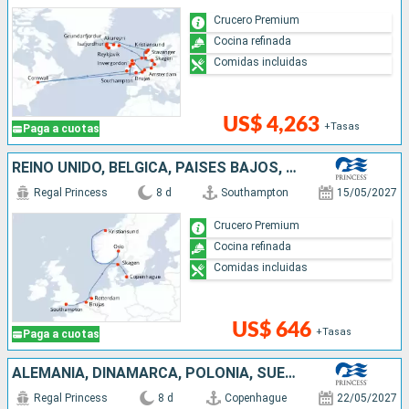
Crucero Premium
Cocina refinada
Comidas incluidas
US$ 4,263
+Tasas
Paga a cuotas
REINO UNIDO, BÉLGICA, PAISES BAJOS, NORUEGA, DINAMARCA
Regal Princess
8 d
Southampton
15/05/2027
Crucero Premium
Cocina refinada
Comidas incluidas
US$ 646
+Tasas
Paga a cuotas
ALEMANIA, DINAMARCA, POLONIA, SUECIA, ESTONIA, FINLANDIA
Regal Princess
8 d
Copenhague
22/05/2027