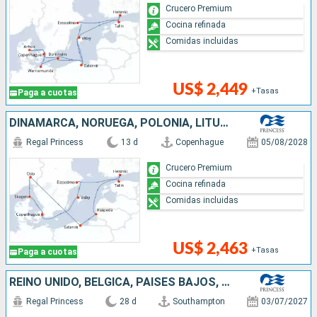
Crucero Premium
Cocina refinada
Comidas incluidas
US$ 2,449
+Tasas
Paga a cuotas
DINAMARCA, NORUEGA, POLONIA, LITUANIA, FINLANDIA, ESTONIA, SUECIA
Regal Princess
13 d
Copenhague
05/08/2028
Crucero Premium
Cocina refinada
Comidas incluidas
US$ 2,463
+Tasas
Paga a cuotas
REINO UNIDO, BÉLGICA, PAISES BAJOS, ALEMANIA, DINAMARCA, NORUEGA, ISLANDIA
Regal Princess
28 d
Southampton
03/07/2027