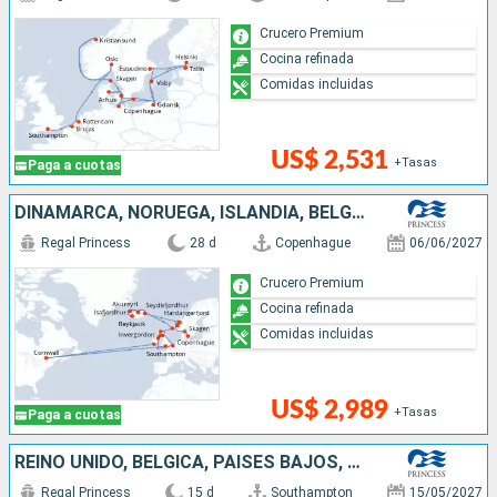
Crucero Premium
Cocina refinada
Comidas incluidas
US$ 2,531
+Tasas
Paga a cuotas
DINAMARCA, NORUEGA, ISLANDIA, BÉLGICA, CANADÁ, IRLANDA, REINO UNIDO
Regal Princess
28 d
Copenhague
06/06/2027
Crucero Premium
Cocina refinada
Comidas incluidas
US$ 2,989
+Tasas
Paga a cuotas
REINO UNIDO, BÉLGICA, PAISES BAJOS, NORUEGA, DINAMARCA, ALEMANIA, POLONIA, SUECIA, ESTONIA, FINLANDIA
Regal Princess
15 d
Southampton
15/05/2027