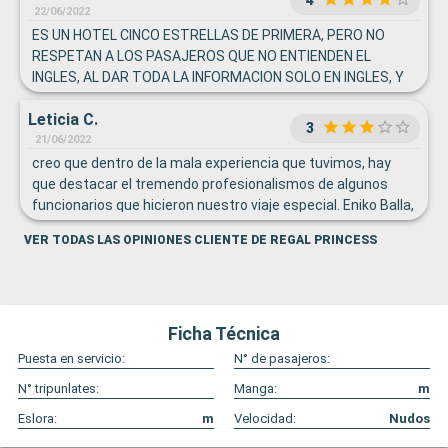
22/06/2022
ES UN HOTEL CINCO ESTRELLAS DE PRIMERA, PERO NO
RESPETAN A LOS PASAJEROS QUE NO ENTIENDEN EL
INGLES, AL DAR TODA LA INFORMACION SOLO EN INGLES, Y
NO COMUNICAR NOTICIAS O AVISOS IMPORTANTES EN
Leticia C.
ESPAÑOL U OTROS IDIOMAS (NI POR PARLANTES NII POR
3
DOCUMENTOS ESCRITOS)
21/06/2022
creo que dentro de la mala experiencia que tuvimos, hay
que destacar el tremendo profesionalismos de algunos
funcionarios que hicieron nuestro viaje especial. Eniko Balla,
ella es la jefe de servicio, una persona hermosa, se
VER TODAS LAS OPINIONES CLIENTE DE REGAL PRINCESS
preocupó en todo momento de nosotros, saludando por
nuestros nombres, viendo que mis hijos pequenos y mi
madre la pasaran bien, realmente una profesional de primer
nivel. Tamara Batanovic: Restaurand hostess, tremenda
profesional, muy detallista, siempre sonrriendo, hizo
Ficha Técnica
pequenos regalitos a mis hijos, dulces comprados por ella
Puesta en servicio:
N° de pasajeros:
misma, y siempre nos hacia sentir como en casa. Lala, ice
N° tripunlates:
Manga:
m
cream waiter, una persona sencilla, muy amable y
esforzada en comunicarse con nosotros.
Eslora:
m
Velocidad:
Nudos