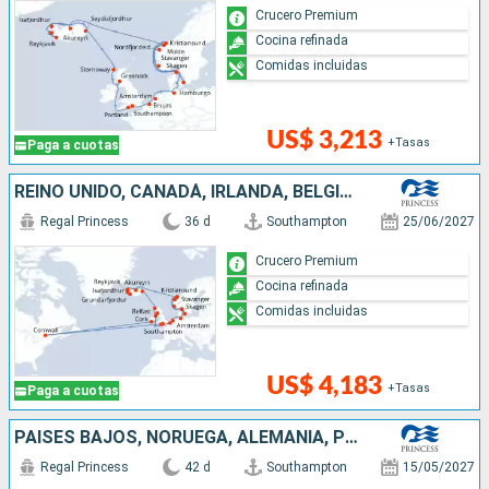
Crucero Premium
Cocina refinada
Comidas incluidas
US$ 3,213
+Tasas
Paga a cuotas
REINO UNIDO, CANADÁ, IRLANDA, BÉLGICA, PAISES BAJOS, ALEMANIA, DINAMARCA, NORUEGA, ISLANDIA
Regal Princess
36 d
Southampton
25/06/2027
Crucero Premium
Cocina refinada
Comidas incluidas
US$ 4,183
+Tasas
Paga a cuotas
PAISES BAJOS, NORUEGA, ALEMANIA, POLONIA, FINLANDIA, ESTONIA, SUECIA, DINAMARCA, ISLANDIA, REINO UNIDO, BÉLGICA
Regal Princess
42 d
Southampton
15/05/2027