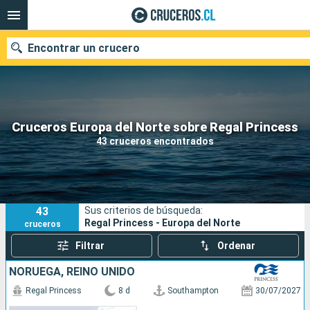
Encontrar un crucero
Nuestros destinos
Cruceros Europa del Norte sobre Regal Princess
43 cruceros encontrados
Fecha de salida
Puertos
Compañías
43
Sus criterios de búsqueda:
Buscar
Regal Princess - Europa del Norte
cruceros
Filtrar
Ordenar
NORUEGA, REINO UNIDO
Regal Princess
8 d
Southampton
30/07/2027