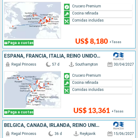
Crucero Premium
Cocina refinada
Comidas incluidas
US$ 8,180
+Tasas
Paga a cuotas
ESPAÑA, FRANCIA, ITALIA, REINO UNIDO, BÉLGICA, PAISES BAJOS, ALEMANIA, POLONIA, SUECIA, FINLANDIA, ESTONIA, DINAMARCA, NORUEGA, ISLANDIA
Regal Princess
57 d
Southampton
30/04/2027
Crucero Premium
Cocina refinada
Comidas incluidas
US$ 13,361
+Tasas
Paga a cuotas
BÉLGICA, CANADÁ, IRLANDA, REINO UNIDO, PAISES BAJOS, ALEMANIA, DINAMARCA, NORUEGA, ISLANDIA
Regal Princess
36 d
Reykjavik
15/06/2027