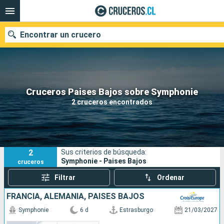
Encontrar un crucero
Nuestros destinos
Cruceros Paises Bajos sobre Symphonie
2 cruceros encontrados
Fecha de salida
Puertos
Compañías
2
Sus criterios de búsqueda:
Buscar
Symphonie - Paises Bajos
cruceros
Filtrar
Ordenar
FRANCIA, ALEMANIA, PAISES BAJOS
Symphonie
6 d
Estrasburgo
21/03/2027