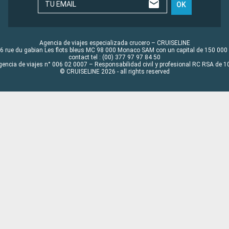
TU EMAIL
OK
Agencia de viajes especializada crucero – CRUISELINE
6 rue du gabian Les flots bleus MC 98 000 Monaco SAM con un capital de 150 000
contact tel : (00) 377 97 97 84 50
gencia de viajes n° 006 02 0007 – Responsabilidad civil y profesional RC RSA de
© CRUISELINE 2026 - all rights reserved