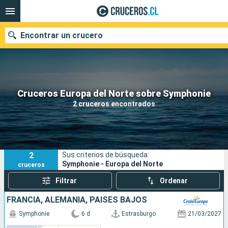
Encontrar un crucero
Nuestros destinos
Cruceros Europa del Norte sobre Symphonie
2 cruceros encontrados
Fecha de salida
Puertos
Compañías
2
Sus criterios de búsqueda:
Buscar
Symphonie - Europa del Norte
cruceros
Filtrar
Ordenar
FRANCIA, ALEMANIA, PAISES BAJOS
Symphonie
6 d
Estrasburgo
21/03/2027