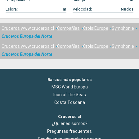
Eslora:
m
Velocidad:
Nudos
Cruceros www.cruceros.cl
Compañías
CroisiEurope
Symphonie
Cruceros Europa del Norte
Cruceros www.cruceros.cl
Compañías
CroisiEurope
Symphonie
Cruceros Europa del Norte
Barcos más populares
MSC World Europa
Icon of the Seas
Costa Toscana
Cruceros.cl
¿Quiénes somos?
Preguntas frecuentes
Condiciones generales de venta