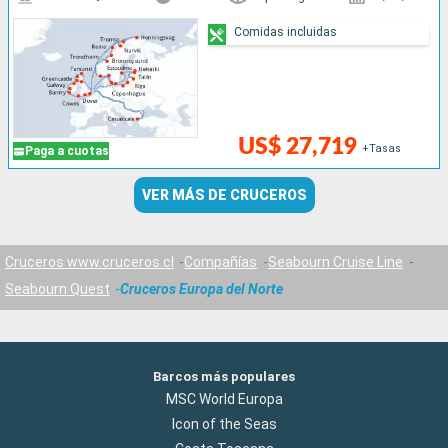
Comidas incluidas
US$ 27,719
+Tasas
Paga a cuotas
VER MÁS DE CRUCEROS
Cruceros www.cruceros.cl
Compañías
Seabourn Cruise Line
Seabourn Quest
Cruceros Europa del Norte
Barcos más populares
MSC World Europa
Icon of the Seas