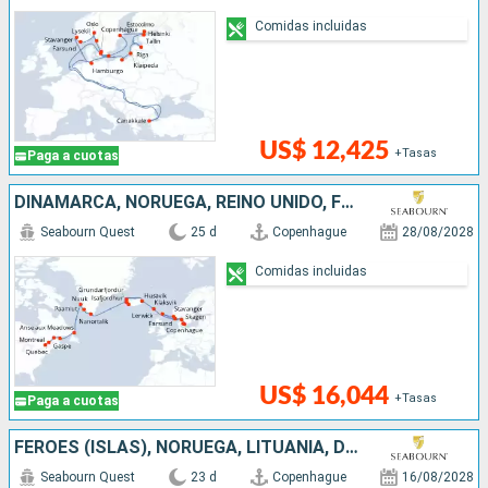
Comidas incluidas
US$ 12,425
+Tasas
Paga a cuotas
DINAMARCA, NORUEGA, REINO UNIDO, FÉROES (ISLAS), ISLANDIA, GROENLANDIA, CANADÁ
Seabourn Quest
25 d
Copenhague
28/08/2028
Comidas incluidas
US$ 16,044
+Tasas
Paga a cuotas
FÉROES (ISLAS), NORUEGA, LITUANIA, DINAMARCA, SUECIA, ISLANDIA, LETONIA, TURQUÍA, ESTONIA, REINO UNIDO, POLONIA, FINLANDIA
Seabourn Quest
23 d
Copenhague
16/08/2028