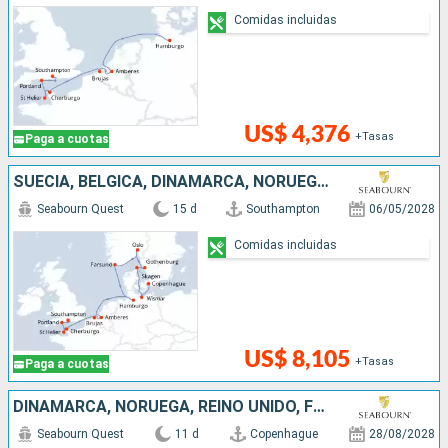
Comidas incluidas
US$ 4,376
+Tasas
Paga a cuotas
SUECIA, BÉLGICA, DINAMARCA, NORUEGA, ALEMANIA, FRANCIA, REINO UNIDO
Seabourn Quest
15 d
Southampton
06/05/2028
Comidas incluidas
US$ 8,105
+Tasas
Paga a cuotas
DINAMARCA, NORUEGA, REINO UNIDO, FÉROES (ISLAS), ISLANDIA
Seabourn Quest
11 d
Copenhague
28/08/2028