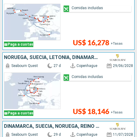
Comidas incluidas
US$ 16,278
+Tasas
Paga a cuotas
NORUEGA, SUECIA, LETONIA, DINAMARCA, REINO UNIDO, TURQUÍA, ESTONIA, POLONIA, FINLANDIA, LITUANIA
Seabourn Quest
27 d
Copenhague
29/06/2028
Comidas incluidas
US$ 18,146
+Tasas
Paga a cuotas
DINAMARCA, SUECIA, NORUEGA, REINO UNIDO, IRLANDA
Seabourn Quest
29 d
Copenhague
11/07/2028