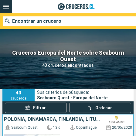
Encontrar un crucero
Cruceros Europa del Norte sobre Seabourn
Nuestros destinos
Quest
43 cruceros encontrados
Fecha de salida
Puertos
Compañías
43
Sus criterios de búsqueda:
Buscar
Seabourn Quest - Europa del Norte
cruceros
Filtrar
Ordenar
POLONIA, DINAMARCA, FINLANDIA, LITUANIA, SUECIA, TURQUÍA, LETONIA, ESTONIA
Seabourn Quest
13 d
Copenhague
20/05/2028