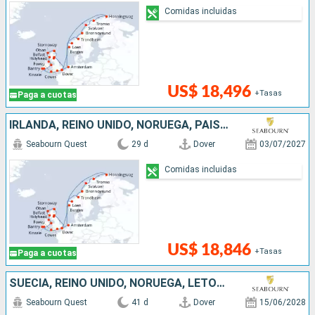
Comidas incluidas
US$ 18,496
+Tasas
Paga a cuotas
IRLANDA, REINO UNIDO, NORUEGA, PAISES BAJOS
Seabourn Quest
29 d
Dover
03/07/2027
Comidas incluidas
US$ 18,846
+Tasas
Paga a cuotas
SUECIA, REINO UNIDO, NORUEGA, LETONIA, DINAMARCA, ESTONIA, TURQUÍA, POLONIA, FINLANDIA, LITUANIA
Seabourn Quest
41 d
Dover
15/06/2028