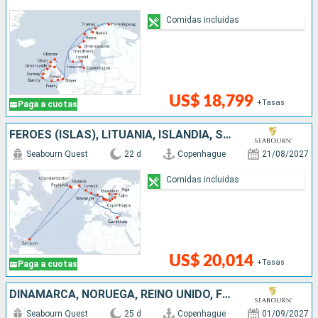
Comidas incluidas
US$ 18,799
+Tasas
Paga a cuotas
FÉROES (ISLAS), LITUANIA, ISLANDIA, SUECIA, NORUEGA, REINO UNIDO, PUERTO RICO, TURQUÍA, LETONIA, DINAMARCA, ESTONIA, POLONIA
Seabourn Quest
22 d
Copenhague
21/08/2027
Comidas incluidas
US$ 20,014
+Tasas
Paga a cuotas
DINAMARCA, NORUEGA, REINO UNIDO, FÉROES (ISLAS), PUERTO RICO, ISLANDIA, GROENLANDIA, CANADÁ
Seabourn Quest
25 d
Copenhague
01/09/2027