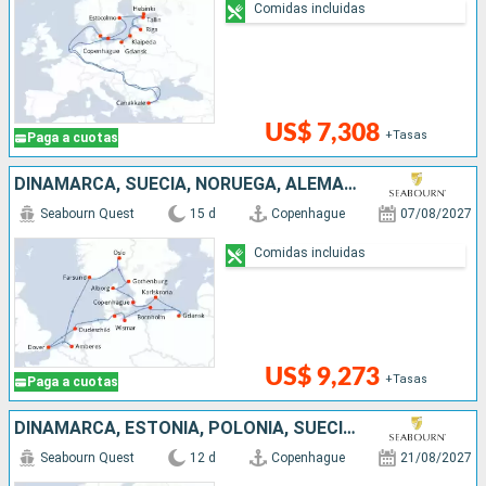
Comidas incluidas
US$ 7,308
+Tasas
Paga a cuotas
DINAMARCA, SUECIA, NORUEGA, ALEMANIA, BÉLGICA, HONDURAS, REINO UNIDO, POLONIA
Seabourn Quest
15 d
Copenhague
07/08/2027
Comidas incluidas
US$ 9,273
+Tasas
Paga a cuotas
DINAMARCA, ESTONIA, POLONIA, SUECIA, LITUANIA, TURQUÍA, LETONIA
Seabourn Quest
12 d
Copenhague
21/08/2027