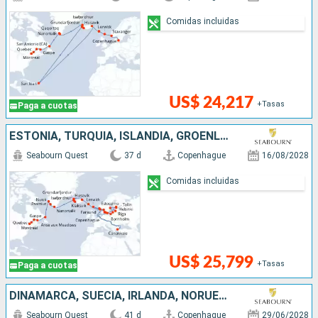
Comidas incluidas
US$ 24,217
+Tasas
Paga a cuotas
ESTONIA, TURQUÍA, ISLANDIA, GROENLANDIA, NORUEGA, CANADÁ, REINO UNIDO, POLONIA, DINAMARCA, FINLANDIA, LITUANIA, FÉROES (ISLAS), SUECIA, LETONIA
Seabourn Quest
37 d
Copenhague
16/08/2028
Comidas incluidas
US$ 25,799
+Tasas
Paga a cuotas
DINAMARCA, SUECIA, IRLANDA, NORUEGA, LETONIA, REINO UNIDO, ESTONIA, TURQUÍA, POLONIA, FINLANDIA, LITUANIA
Seabourn Quest
41 d
Copenhague
29/06/2028