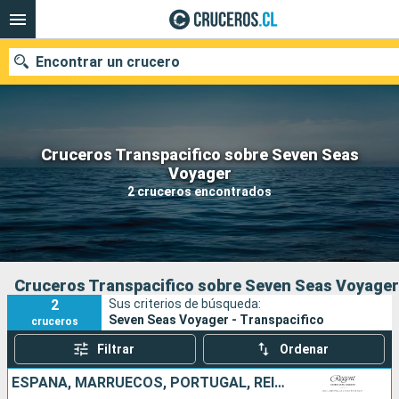
Encontrar un crucero
Cruceros Transpacifico sobre Seven Seas
Nuestros destinos
Voyager
2 cruceros encontrados
Fecha de salida
Puertos
Compañías
Buscar
Cruceros Transpacifico sobre Seven Seas Voyager
2
Sus criterios de búsqueda:
Seven Seas Voyager - Transpacifico
cruceros
Filtrar
Ordenar
ESPAÑA, MARRUECOS, PORTUGAL, REINO UNIDO, ESTADOS UNIDOS