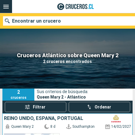
Encontrar un crucero
Nuestros destinos
Cruceros Atlántico sobre Queen Mary 2
2 cruceros encontrados
Fecha de salida
Puertos
Compañías
2
Sus criterios de búsqueda:
Buscar
Queen Mary 2 - Atlántico
cruceros
Filtrar
Ordenar
REINO UNIDO, ESPAÑA, PORTUGAL
Queen Mary 2
8 d
Southampton
14/02/2027