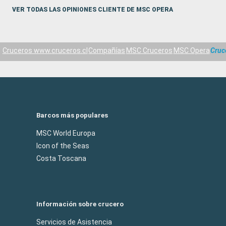
interna de MSC
VER TODAS LAS OPINIONES CLIENTE DE MSC OPERA
Cruceros www.cruceros.cl
Compañías
MSC Cruceros
MSC Opera
Cruc
Barcos más populares
MSC World Europa
Icon of the Seas
Costa Toscana
Información sobre crucero
Servicios de Asistencia