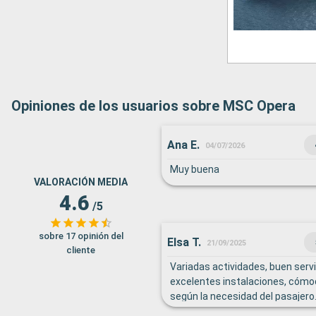
Opiniones de los usuarios sobre MSC Opera
Ana E.
04/07/2026
Muy buena
VALORACIÓN MEDIA
4.6
/5
sobre 17 opinión del
Elsa T.
21/09/2025
cliente
Variadas actividades, buen serv
excelentes instalaciones, cómo
según la necesidad del pasajero
general y específica disponible c