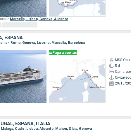
arque:
Marsella,
Lisboa,
Genova,
Alicante
IA, ESPAÑA
ecchia - Roma, Genova, Livorno, Marsella, Barcelona
Paga a cuotas
MSC Oper
5 d
Camarote
Civitavec
29/10/20
UGAL, ESPAÑA, ITALIA
a, Malaga, Cadiz, Lisboa, Alicante, Mahon, Olbia, Genova