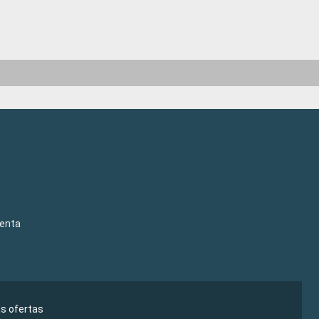
venta
as ofertas