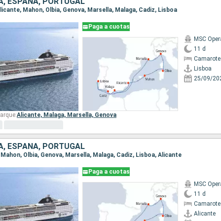
IA, ESPAÑA, PORTUGAL
 Alicante, Mahon, Olbia, Genova, Marsella, Malaga, Cadiz, Lisboa
Paga a cuotas
MSC Oper
11 d
Camarote
Lisboa
25/09/20
arque:
Alicante,
Malaga,
Marsella,
Genova
IA, ESPAÑA, PORTUGAL
e, Mahon, Olbia, Genova, Marsella, Malaga, Cadiz, Lisboa, Alicante
Paga a cuotas
MSC Oper
11 d
Camarote
Alicante