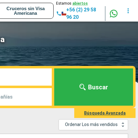
Estamos
abiertos
Cruceros sin Visa
+56 (2) 29 58
Americana
96 20
ra
Buscar
añías
Búsqueda Avanzada
Ordenar Los más vendidos