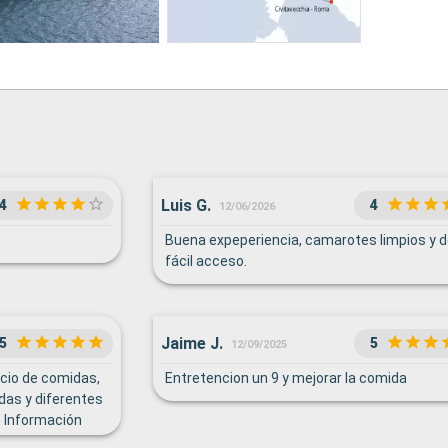
Luis G.
4
4
12/06/2026
Buena expeperiencia, camarotes limpios y d
fácil acceso.
Jaime J.
5
5
12/09/2025
icio de comidas,
Entretencion un 9 y mejorar la comida
das y diferentes
. Información
on la aplicación