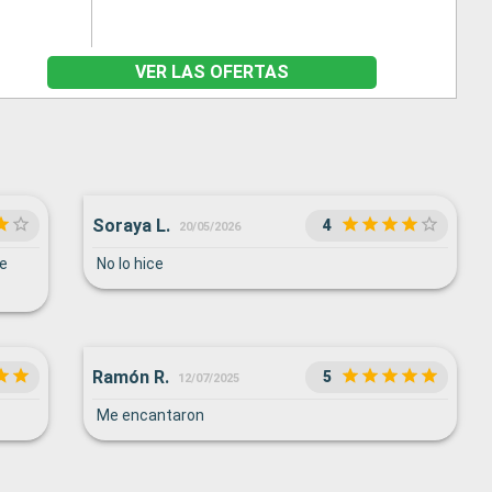
VER LAS OFERTAS
Soraya L.
4
20/05/2026
e
No lo hice
Ramón R.
5
12/07/2025
Me encantaron