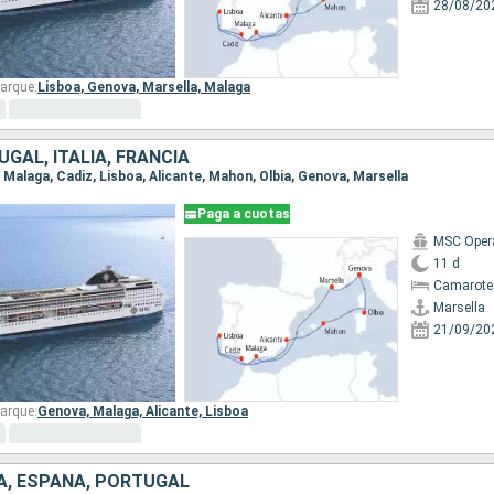
28/08/20
arque:
Lisboa,
Genova,
Marsella,
Malaga
GAL, ITALIA, FRANCIA
a, Malaga, Cadiz, Lisboa, Alicante, Mahon, Olbia, Genova, Marsella
Paga a cuotas
MSC Oper
11 d
Camarote
Marsella
21/09/20
arque:
Genova,
Malaga,
Alicante,
Lisboa
IA, ESPAÑA, PORTUGAL