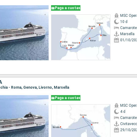
Paga a cuotas
MSC Oper
10 d
Camarote
Marsella
01/10/20
A
ecchia - Roma, Genova, Livorno, Marsella
Paga a cuotas
MSC Oper
4 d
Camarote
Civitavec
29/10/20