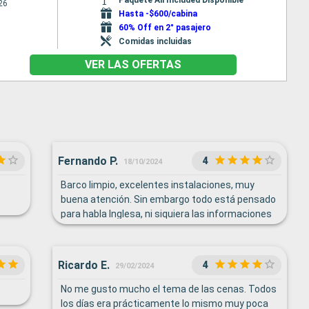
26
Hasta -$600/cabina
60% Off en 2° pasajero
Comidas incluidas
VER LAS OFERTAS
Fernando P.
4
18/10/2024
Barco limpio, excelentes instalaciones, muy
buena atención. Sin embargo todo está pensado
para habla Inglesa, ni siquiera las informaciones
de seguridad o las actividades diarias son
informadas en Español, lo que determina que
aquellos que no manejan ingles fluido se pierdan
Ricardo E.
4
29/02/2024
numerosos datos de importancia y actividades.
Se que resulta imposible decir todo en distintos
No me gusto mucho el tema de las cenas. Todos
idiomas pero al menos la aplicación debiese
los días era prácticamente lo mismo muy poca