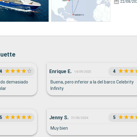
22/08/20
ouette
Enrique E.
4
4
14/09/2025
ado demasiado
Buena, pero inferior a la del barco Celebrity
blar
Infinity
Jenny S.
5
5
31/05/2024
Muy bien