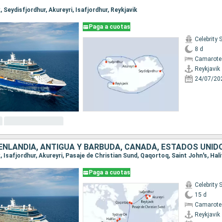
k, Seydisfjordhur, Akureyri, Isafjordhur, Reykjavik
Paga a cuotas
Celebrity 
8 d
Camarote
Reykjavik
24/07/20
OENLANDIA, ANTIGUA Y BARBUDA, CANADÁ, ESTADOS UNID
Paga a cuotas
Celebrity 
15 d
Camarote 
Reykjavik