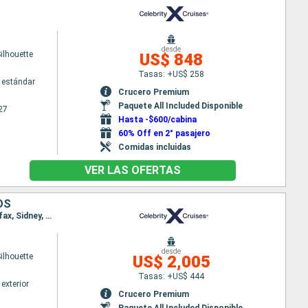
desde
Silhouette
US$ 848
Tasas: +US$ 258
 estándar
Crucero Premium
Paquete All Included Disponible
27
Hasta -$600/cabina
60% Off en 2° pasajero
Comidas incluidas
VER LAS OFERTAS
OS
Itinerario : Reykjavik, Isafjordhur, Akureyri, Pasaje de Christian Sund, Qaqortoq, Saint John's, Halifax, Sidney, Boston
desde
Silhouette
US$ 2,005
Tasas: +US$ 444
exterior
Crucero Premium
Paquete All Included Disponible