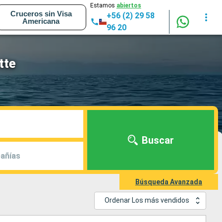
Estamos
abiertos
Cruceros sin Visa
+56 (2) 29 58
Americana
96 20
tte
Buscar
añías
Búsqueda Avanzada
Ordenar Los más vendidos