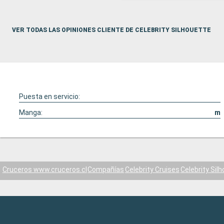
VER TODAS LAS OPINIONES CLIENTE DE CELEBRITY SILHOUETTE
Puesta en servicio:
Manga:
m
Cruceros www.cruceros.cl
Compañías
Celebrity Cruises
Celebrity Sil