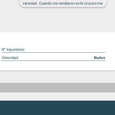
tener la opción en otros idiomas.
variedad . Cuando me vendieron este crucero me
dijeron que era practicamete la mejor cocina de
los cruceros. e realizado 6 cruceros y no era la
mejor.
N° tripunlates:
Velocidad:
Nudos