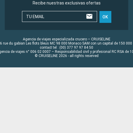
Recibe nuestras exclusivas ofertas
TU EMAIL
OK
Agencia de viajes especializada crucero – CRUISELINE
6 rue du gabian Les flots bleus MC 98 000 Monaco SAM con un capital de 150 000
contact tel : (00) 377 97 97 84 50
gencia de viajes n° 006 02 0007 – Responsabilidad civil y profesional RC RSA de
© CRUISELINE 2026 - all rights reserved