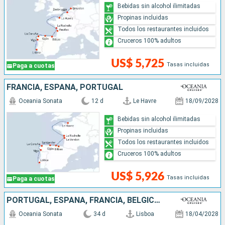
Bebidas sin alcohol ilimitadas
Propinas incluidas
Todos los restaurantes incluidos
Cruceros 100% adultos
US$ 5,725
Tasas incluidas
Paga a cuotas
FRANCIA, ESPAÑA, PORTUGAL
Oceania Sonata
12 d
Le Havre
18/09/2028
Bebidas sin alcohol ilimitadas
Propinas incluidas
Todos los restaurantes incluidos
Cruceros 100% adultos
US$ 5,926
Tasas incluidas
Paga a cuotas
PORTUGAL, ESPAÑA, FRANCIA, BÉLGICA, PAISES BAJOS, AUSTRALIA, REINO UNIDO, NORUEGA, DINAMARCA, ALEMANIA, POLONIA, LITUANIA, LETONIA, ESTONIA, SUECIA
Oceania Sonata
34 d
Lisboa
18/04/2028