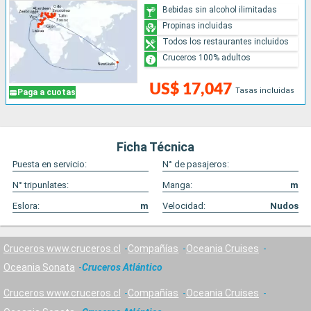
Bebidas sin alcohol ilimitadas
Propinas incluidas
Todos los restaurantes incluidos
Cruceros 100% adultos
US$ 17,047
Tasas incluidas
Paga a cuotas
Ficha Técnica
Puesta en servicio:
N° de pasajeros:
N° tripunlates:
Manga:
m
Eslora:
m
Velocidad:
Nudos
Cruceros www.cruceros.cl
Compañías
Oceania Cruises
Oceania Sonata
Cruceros Atlántico
Cruceros www.cruceros.cl
Compañías
Oceania Cruises