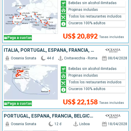
Bebidas sin alcohol ilimitadas
Propinas incluidas
Todos los restaurantes incluidos
Cruceros 100% adultos
US$ 20,892
Tasas incluidas
Paga a cuotas
ITALIA, PORTUGAL, ESPAÑA, FRANCIA, BÉLGICA, PAISES BAJOS, AUSTRALIA, REINO UNIDO, NORUEGA, DINAMARCA, ALEMANIA, POLONIA, LITUANIA, LETONIA, ESTONIA, SUECIA
Oceania Sonata
44 d
Civitavecchia - Roma
08/04/2028
Bebidas sin alcohol ilimitadas
Propinas incluidas
Todos los restaurantes incluidos
Cruceros 100% adultos
US$ 22,158
Tasas incluidas
Paga a cuotas
PORTUGAL, ESPAÑA, FRANCIA, BÉLGICA, PAISES BAJOS
Oceania Sonata
12 d
Lisboa
18/04/2028