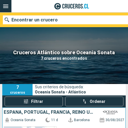
Encontrar un crucero
Nuestros destinos
Cruceros Atlántico sobre Oceania Sonata
7 cruceros encontrados
Fecha de salida
Puertos
Compañías
7
Sus criterios de búsqueda:
Buscar
Oceania Sonata - Atlántico
cruceros
Filtrar
Ordenar
ESPAÑA, PORTUGAL, FRANCIA, REINO UNIDO
Oceania Sonata
11 d
Barcelona
30/08/2027