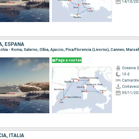
14/10/20
IA, ESPAÑA
Paga a cuotas
Oceania 
10 d
Camarote
Civitavec
09/11/20
IA, ITALIA