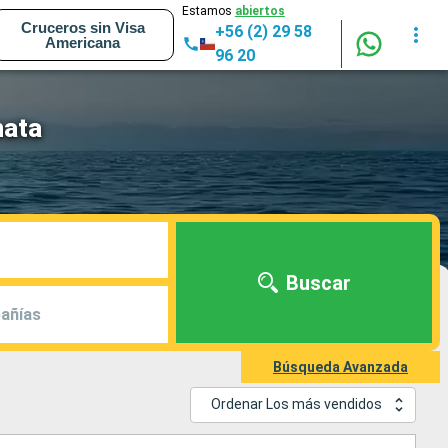
Estamos
abiertos
Cruceros sin Visa
+56 (2) 29 58
Americana
96 20
nata
Buscar
añías
Búsqueda Avanzada
Ordenar Los más vendidos