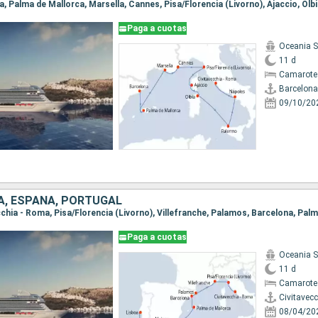
Paga a cuotas
Oceania 
11 d
Camarote
Barcelona
09/10/20
IA, ESPAÑA, PORTUGAL
Paga a cuotas
Oceania 
11 d
Camarote
Civitavec
08/04/20