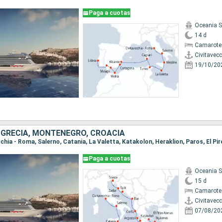
Paga a cuotas
Oceania 
14 d
Camarote
Civitavec
19/10/20
, GRECIA, MONTENEGRO, CROACIA
Paga a cuotas
Oceania 
15 d
Camarote
Civitavec
07/08/20