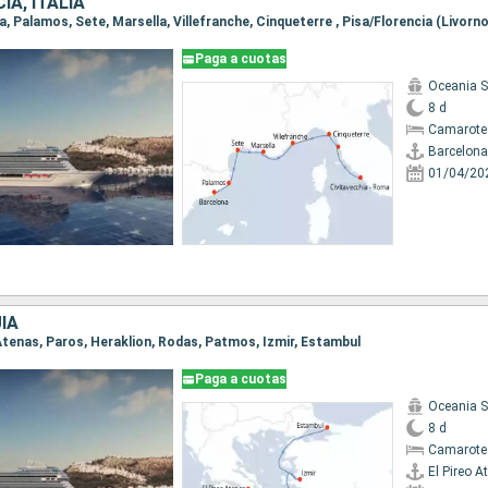
IA, ITALIA
Paga a cuotas
Oceania 
8 d
Camarote
Barcelona
01/04/20
ÍA
o Atenas, Paros, Heraklion, Rodas, Patmos, Izmir, Estambul
Paga a cuotas
Oceania 
8 d
Camarote
El Pireo A