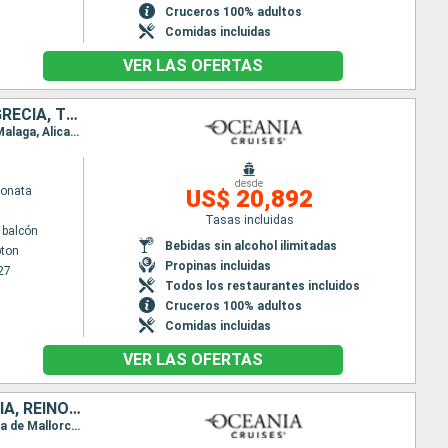
Cruceros 100% adultos
Comidas incluidas
VER LAS OFERTAS
REINO UNIDO, FRANCIA, PORTUGAL, ESPAÑA, ITALIA, CROACIA, ALBANIA, GRECIA, TURQUÍA
Itinerario : Southampton, La Rochelle, Pauillac, Bilbao, Gijón, La Coruña, Vigo, Lisboa, Portimao, Malaga, Alicante, Barcelona, Marsella, Pisa/Florencia (Livorno), Salerno, Catania, Corfú, Trieste, Rijeka, Hvar, Saranda, Argostoli, Chania, Mykonos, El Pireo Atenas, Paros, Heraklion, Rodas, Patmos, Izmir, Estambul
desde
Sonata
US$ 20,892
Tasas incluidas
 balcón
Bebidas sin alcohol ilimitadas
ton
Propinas incluidas
27
Todos los restaurantes incluidos
Cruceros 100% adultos
Comidas incluidas
VER LAS OFERTAS
ITALIA, PORTUGAL, ESPAÑA, FRANCIA, BÉLGICA, PAISES BAJOS, AUSTRALIA, REINO UNIDO, NORUEGA, DINAMARCA, ALEMANIA, POLONIA, LITUANIA, LETONIA, ESTONIA, SUECIA
Itinerario : Civitavecchia - Roma, Pisa/Florencia (Livorno), Villefranche, Palamos, Barcelona, Palma de Mallorca, Malaga, Gibraltar, Portimao, Lisboa, Vigo, La Coruña, Gijón, Bilbao, Pauillac, La Rochelle, Le Havre, Zeebrugge, Ijmuiden, Newcastle, Edimbourg, Aberdeen, Fowey, Lerwick, Bergen, Haugesund, Mandal, Oslo, Copenhague, Arhus, Warnemunde, Ronne, Gdansk, Klaipeda, Riga, Visby, Tallin, Estocolmo