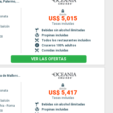
Itinerario : Barcelona, Palma de Mallorca, Marsella, Cannes, Pisa/Florencia (Livorno), Ajaccio, Olbia, Palermo, Nápoles, Civitavecchia - Roma
desde
Sonata
US$ 5,015
Tasas incluidas
 balcón
Bebidas sin alcohol ilimitadas
Propinas incluidas
28
Todos los restaurantes incluidos
Cruceros 100% adultos
Comidas incluidas
VER LAS OFERTAS
Itinerario : Civitavecchia - Roma, Pisa/Florencia (Livorno), Villefranche, Palamos, Barcelona, Palma de Mallorca, Malaga, Gibraltar, Portimao, Lisboa
desde
Sonata
US$ 5,417
Tasas incluidas
 balcón
Bebidas sin alcohol ilimitadas
chia - Roma
Propinas incluidas
28