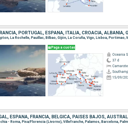
Paga a cuotas
Oceania 
37 d
Camarote
Southamp
15/09/20