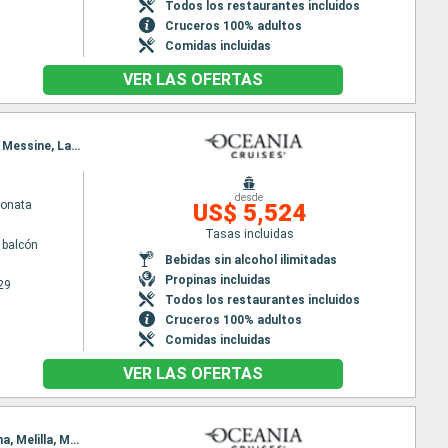
Todos los restaurantes incluidos
Cruceros 100% adultos
Comidas incluidas
VER LAS OFERTAS
Itinerario : Barcelona, Palamos, Marsella, Pisa/Florencia (Livorno), Civitavecchia - Roma, Salerno, Messine, La Valetta, Mykonos, El Pireo Atenas
desde
Sonata
US$ 5,524
Tasas incluidas
 balcón
Bebidas sin alcohol ilimitadas
Propinas incluidas
29
Todos los restaurantes incluidos
Cruceros 100% adultos
Comidas incluidas
VER LAS OFERTAS
Itinerario : Civitavecchia - Roma, Salerno, Messine, La Valetta, Tunez, Cagliari, Alicante, Cartagena, Melilla, Malaga, Sevilla, Lisboa