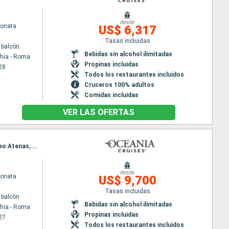
desde
Sonata
US$ 6,317
Tasas incluidas
 balcón
Bebidas sin alcohol ilimitadas
chia - Roma
Propinas incluidas
28
Todos los restaurantes incluidos
Cruceros 100% adultos
Comidas incluidas
VER LAS OFERTAS
Itinerario : Civitavecchia - Roma, Salerno, Catania, La Valetta, Katakolon, Heraklion, Paros, El Pireo Atenas, Mykonos, Argostoli, Corfú, Bar, Split, Zadar, Trieste
desde
Sonata
US$ 9,700
Tasas incluidas
 balcón
Bebidas sin alcohol ilimitadas
chia - Roma
Propinas incluidas
27
Todos los restaurantes incluidos