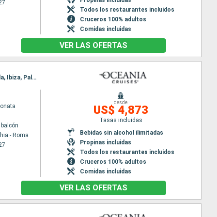
27
Todos los restaurantes incluidos
Cruceros 100% adultos
Comidas incluidas
VER LAS OFERTAS
Itinerario : Civitavecchia - Roma, Salerno, Olbia, Ajaccio, Pisa/Florencia (Livorno), Cannes, Marsella, Ibiza, Palma de Mallorca, Barcelona
desde
Sonata
US$ 4,873
Tasas incluidas
 balcón
Bebidas sin alcohol ilimitadas
chia - Roma
Propinas incluidas
27
Todos los restaurantes incluidos
Cruceros 100% adultos
Comidas incluidas
VER LAS OFERTAS