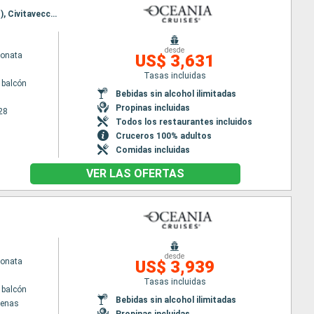
Itinerario : Barcelona, Palamos, Sete, Marsella, Villefranche, Cinqueterre , Pisa/Florencia (Livorno), Civitavecchia - Roma
desde
Sonata
US$ 3,631
Tasas incluidas
 balcón
Bebidas sin alcohol ilimitadas
Propinas incluidas
28
Todos los restaurantes incluidos
Cruceros 100% adultos
Comidas incluidas
VER LAS OFERTAS
desde
Sonata
US$ 3,939
Tasas incluidas
 balcón
Bebidas sin alcohol ilimitadas
tenas
Propinas incluidas