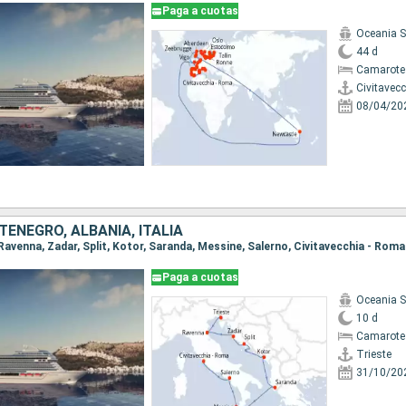
Paga a cuotas
Oceania 
44 d
Camarote
Civitavec
08/04/20
ENEGRO, ALBANIA, ITALIA
, Ravenna, Zadar, Split, Kotor, Saranda, Messine, Salerno, Civitavecchia - Roma
Paga a cuotas
Oceania 
10 d
Camarote
Trieste
31/10/20