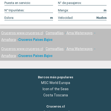
Puesta en servicio:
N° de pasajeros:
N° tripunlates:
Manga:
m
Eslora:
m
Velocidad:
Nudos
Cruceros www.cruceros.cl
Compañías
Ama Waterways
Amafiora
Cruceros Paises Bajos
Cruceros www.cruceros.cl
Compañías
Ama Waterways
Amafiora
Cruceros Paises Bajos
Barcos más populares
MSC World Europa
Icon of the Seas
Costa Toscana
Cruceros.cl