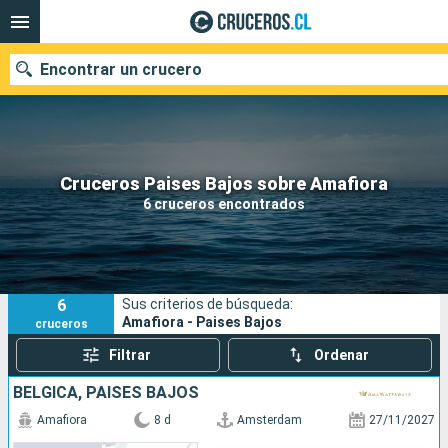
Encontrar un crucero
Nuestros destinos
Cruceros Paises Bajos sobre Amafiora
6 cruceros encontrados
Fecha de salida
Puertos
Compañías
6
Sus criterios de búsqueda:
Buscar
Amafiora - Paises Bajos
cruceros
Filtrar
Ordenar
BÉLGICA, PAISES BAJOS
Amafiora
8 d
Amsterdam
27/11/2027