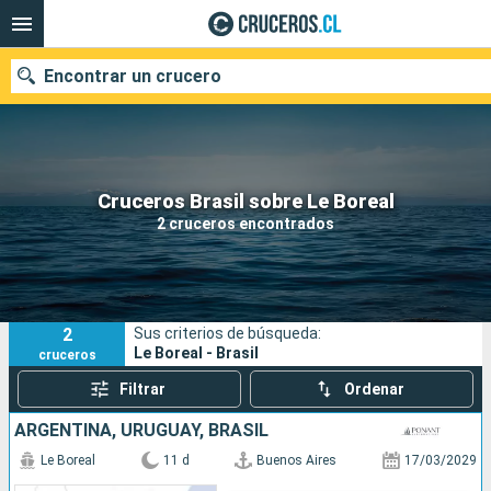
Encontrar un crucero
Nuestros destinos
Cruceros Brasil sobre Le Boreal
2 cruceros encontrados
Fecha de salida
Puertos
Compañías
2
Sus criterios de búsqueda:
Buscar
Le Boreal - Brasil
cruceros
Filtrar
Ordenar
ARGENTINA, URUGUAY, BRASIL
Le Boreal
11 d
Buenos Aires
17/03/2029