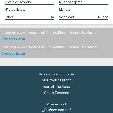
Puesta en servicio:
N° de pasajeros:
N° tripunlates:
Manga:
m
Eslora:
m
Velocidad:
Nudos
Cruceros www.cruceros.cl
Compañías
Ponant
Le Boreal
Cruceros Brasil
Cruceros www.cruceros.cl
Compañías
Ponant
Le Boreal
Cruceros Brasil
Barcos más populares
MSC World Europa
Icon of the Seas
Costa Toscana
Cruceros.cl
¿Quiénes somos?