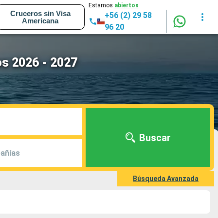
Estamos
abiertos
Cruceros sin Visa
+56 (2) 29 58
Americana
96 20
os 2026 - 2027
Buscar
añías
Búsqueda Avanzada