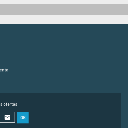
venta
as ofertas
OK