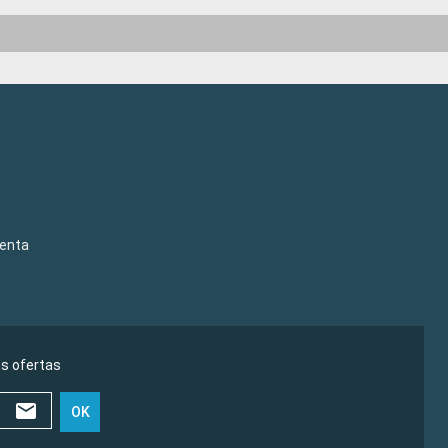
venta
as ofertas
OK