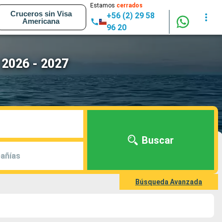
Estamos
cerrados
Cruceros sin Visa
+56 (2) 29 58
Americana
96 20
 2026 - 2027
Buscar
añías
Búsqueda Avanzada