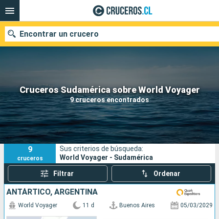
Encontrar un crucero
Nuestros destinos
Cruceros Sudamérica sobre World Voyager
9 cruceros encontrados
Fecha de salida
Puertos
Compañías
9
Sus criterios de búsqueda:
Buscar
World Voyager - Sudamérica
cruceros
Filtrar
Ordenar
ANTÁRTICO, ARGENTINA
World Voyager
11 d
Buenos Aires
05/03/2029