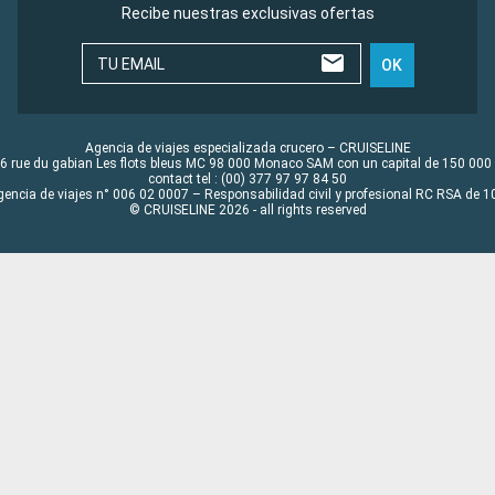
Recibe nuestras exclusivas ofertas
TU EMAIL
OK
Agencia de viajes especializada crucero – CRUISELINE
6 rue du gabian Les flots bleus MC 98 000 Monaco SAM con un capital de 150 000
contact tel : (00) 377 97 97 84 50
gencia de viajes n° 006 02 0007 – Responsabilidad civil y profesional RC RSA de
© CRUISELINE 2026 - all rights reserved