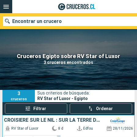
Encontrar un crucero
Nuestros destinos
Cruceros Egipto sobre RV Star of Luxor
3 cruceros encontrados
Fecha de salida
Puertos
Compañías
3
Sus criterios de búsqueda:
Buscar
RV Star of Luxor - Egipto
cruceros
Filtrar
Ordenar
CROISIÈRE SUR LE NIL : SUR LA TERRE DES PHARAONS
RV Star of Luxor
8 d
Edfou
28/11/2026