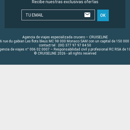
Recibe nuestras exclusivas ofertas
TU EMAIL
OK
Agencia de viajes especializada crucero – CRUISELINE
6 rue du gabian Les flots bleus MC 98 000 Monaco SAM con un capital de 150 000
contact tel : (00) 377 97 97 84 50
gencia de viajes n° 006 02 0007 – Responsabilidad civil y profesional RC RSA de
© CRUISELINE 2026 - all rights reserved