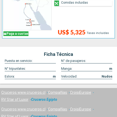
Comidas incluidas
US$ 5,325
Tasas incluidas
Paga a cuotas
Ficha Técnica
Puesta en servicio:
N° de pasajeros:
N° tripunlates:
Manga:
m
Eslora:
m
Velocidad:
Nudos
Cruceros www.cruceros.cl
Compañías
CroisiEurope
RV Star of Luxor
Cruceros Egipto
Cruceros www.cruceros.cl
Compañías
CroisiEurope
RV Star of Luxor
Cruceros Egipto