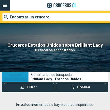
Encontrar un crucero
Nuestros destinos
Cruceros Estados Unidos sobre Brilliant Lady
0 cruceros encontrados
Fecha de salida
Puertos
Compañías
Sus criterios de búsqueda:
Buscar
Brilliant Lady - Estados Unidos
Filtrar
Ordenar
En estos momentos no hay cruceros disponibles.