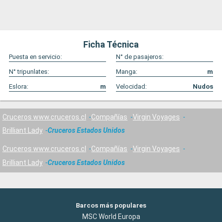
Ficha Técnica
Puesta en servicio:
N° de pasajeros:
N° tripunlates:
Manga:
m
Eslora:
m
Velocidad:
Nudos
Cruceros www.cruceros.cl
Compañías
Virgin Voyages
Brilliant Lady
Cruceros Estados Unidos
Cruceros www.cruceros.cl
Compañías
Virgin Voyages
Brilliant Lady
Cruceros Estados Unidos
Barcos más populares
MSC World Europa