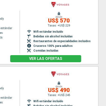
desde
Lady
US$ 570
Tasas: +US$ 229
 estándar
Wifi estándar incluido
es
Bebidas sin alcohol incluidas
26
Restaurantes de especialidades incluidos
Cruceros 100% para adultos
Comidas incluidas
VER LAS OFERTAS
desde
Lady
US$ 490
Tasas: +US$ 245
 estándar
Wifi estándar incluido
es
Bebidas sin alcohol incluidas