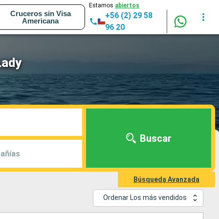
Estamos
abiertos
Cruceros sin Visa
+56 (2) 29 58
Americana
96 20
Lady
Buscar
añías
Búsqueda Avanzada
Ordenar Los más vendidos