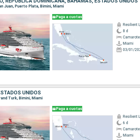
O, REPÚBLICA DOMINICANA, BAHAMAS, ESTADOS UNIDOS
San Juan, Puerto Plata, Bimini, Miami
Paga a cuotas
Resilient 
8 d
Camarote
Miami
03/01/20
ESTADOS UNIDOS
Grand Turk, Bimini, Miami
Paga a cuotas
Resilient 
6 d
Camarote
Miami