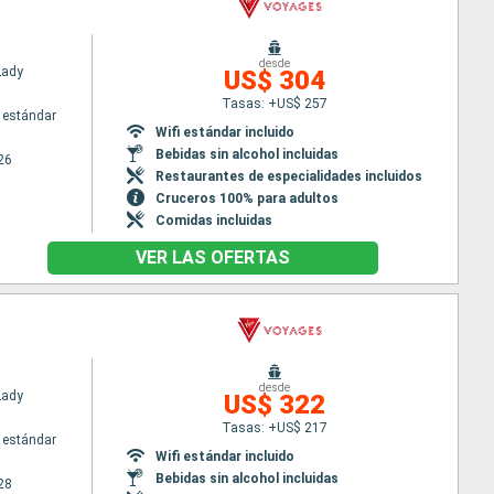
desde
Lady
US$ 304
Tasas: +US$ 257
 estándar
Wifi estándar incluido
Bebidas sin alcohol incluidas
26
Restaurantes de especialidades incluidos
Cruceros 100% para adultos
Comidas incluidas
VER LAS OFERTAS
desde
Lady
US$ 322
Tasas: +US$ 217
 estándar
Wifi estándar incluido
Bebidas sin alcohol incluidas
28