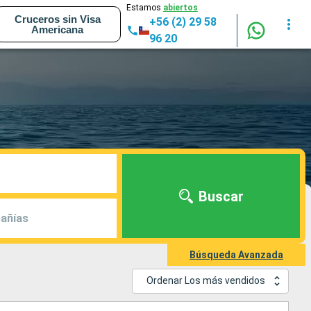
Estamos
abiertos
Cruceros sin Visa
+56 (2) 29 58
Americana
96 20
Buscar
añías
Búsqueda Avanzada
Ordenar Los más vendidos