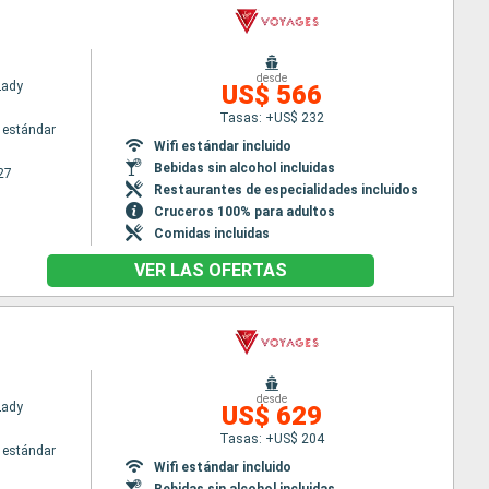
desde
Lady
US$ 566
Tasas: +US$ 232
 estándar
Wifi estándar incluido
Bebidas sin alcohol incluidas
27
Restaurantes de especialidades incluidos
Cruceros 100% para adultos
Comidas incluidas
VER LAS OFERTAS
desde
Lady
US$ 629
Tasas: +US$ 204
 estándar
Wifi estándar incluido
Bebidas sin alcohol incluidas