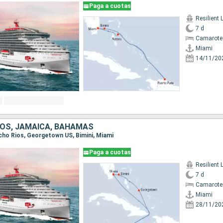
Paga a cuotas
Resilient 
7 d
Camarote
Miami
14/11/20
OS, JAMAICA, BAHAMAS
Ocho Rios, Georgetown US, Bimini, Miami
Paga a cuotas
Resilient 
7 d
Camarote
Miami
28/11/20