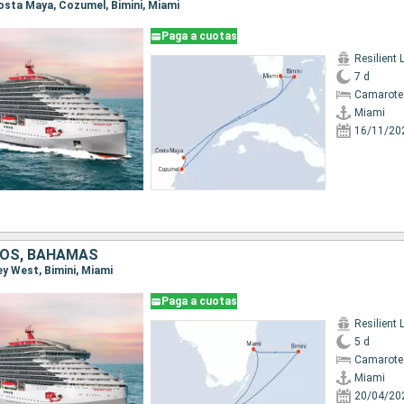
 Costa Maya, Cozumel, Bimini, Miami
Paga a cuotas
Resilient 
7 d
Camarote
Miami
16/11/20
DOS, BAHAMAS
Key West, Bimini, Miami
Paga a cuotas
Resilient 
5 d
Camarote
Miami
20/04/20