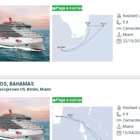
Paga a cuotas
Resilient 
5 d
Camarote
Miami
22/10/20
DOS, BAHAMAS
Georgetown US, Bimini, Miami
Paga a cuotas
Resilient 
6 d
Camarote
Miami
15/04/20