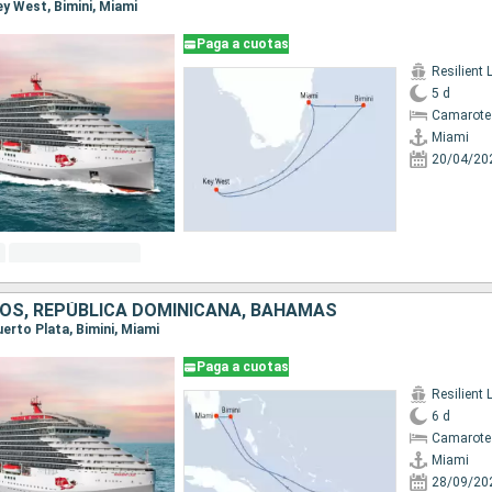
Key West, Bimini, Miami
Paga a cuotas
Resilient 
5 d
Camarote
Miami
20/04/20
OS, REPÚBLICA DOMINICANA, BAHAMAS
Puerto Plata, Bimini, Miami
Paga a cuotas
Resilient 
6 d
Camarote
Miami
28/09/20