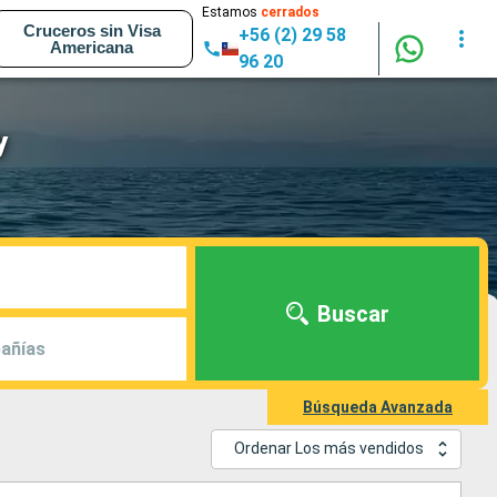
Estamos
cerrados
Cruceros sin Visa
+56 (2) 29 58
Americana
96 20
y
Buscar
añías
Búsqueda Avanzada
Ordenar Los más vendidos