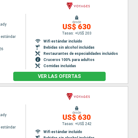
desde
Lady
US$ 630
Tasas: +US$ 203
 estándar
Wifi estándar incluido
Bebidas sin alcohol incluidas
26
Restaurantes de especialidades incluidos
Cruceros 100% para adultos
Comidas incluidas
VER LAS OFERTAS
desde
Lady
US$ 630
Tasas: +US$ 242
 estándar
Wifi estándar incluido
Bebidas sin alcohol incluidas