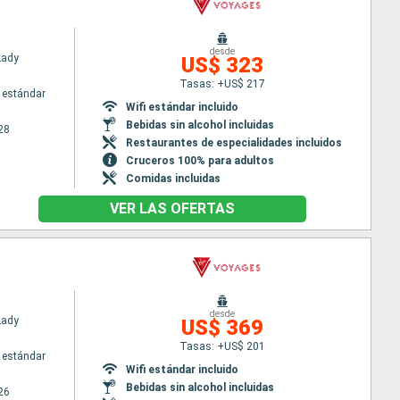
desde
Lady
US$ 323
Tasas: +US$ 217
 estándar
Wifi estándar incluido
Bebidas sin alcohol incluidas
28
Restaurantes de especialidades incluidos
Cruceros 100% para adultos
Comidas incluidas
VER LAS OFERTAS
desde
Lady
US$ 369
Tasas: +US$ 201
 estándar
Wifi estándar incluido
Bebidas sin alcohol incluidas
26