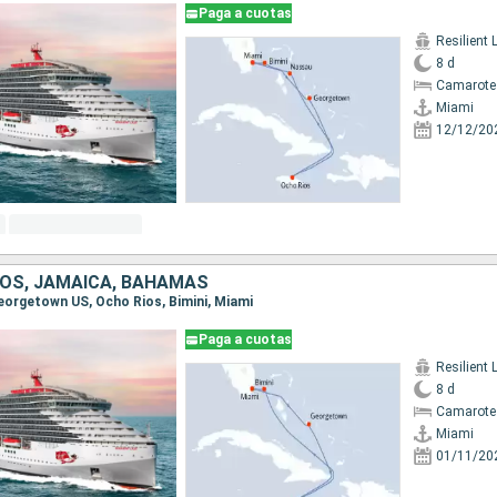
Paga a cuotas
Resilient 
8 d
Camarote
Miami
12/12/20
OS, JAMAICA, BAHAMAS
Georgetown US, Ocho Rios, Bimini, Miami
Paga a cuotas
Resilient 
8 d
Camarote
Miami
01/11/20