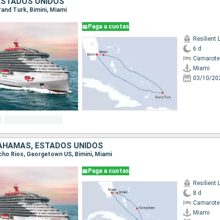
ESTADOS UNIDOS
Grand Turk, Bimini, Miami
Paga a cuotas
Resilient 
6 d
Camarote
Miami
03/10/20
BAHAMAS, ESTADOS UNIDOS
Ocho Rios, Georgetown US, Bimini, Miami
Paga a cuotas
Resilient 
8 d
Camarote
Miami