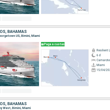
DOS, BAHAMAS
Georgetown US, Bimini, Miami
Paga a cuotas
Resilient 
6 d
Camarote
Miami
15/04/20
DOS, BAHAMAS
Key West, Bimini, Miami