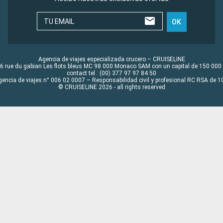
TU EMAIL
OK
Agencia de viajes especializada crucero – CRUISELINE
6 rue du gabian Les flots bleus MC 98 000 Monaco SAM con un capital de 150 000
contact tel : (00) 377 97 97 84 50
gencia de viajes n° 006 02 0007 – Responsabilidad civil y profesional RC RSA de
© CRUISELINE 2026 - all rights reserved