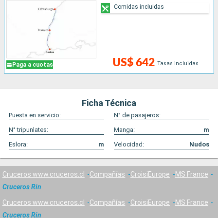
Comidas incluidas
US$ 642
Tasas incluidas
Paga a cuotas
Ficha Técnica
Puesta en servicio:
N° de pasajeros:
N° tripunlates:
Manga:
m
Eslora:
m
Velocidad:
Nudos
Cruceros www.cruceros.cl
Compañías
CroisiEurope
MS France
Cruceros Rin
Cruceros www.cruceros.cl
Compañías
CroisiEurope
MS France
Cruceros Rin