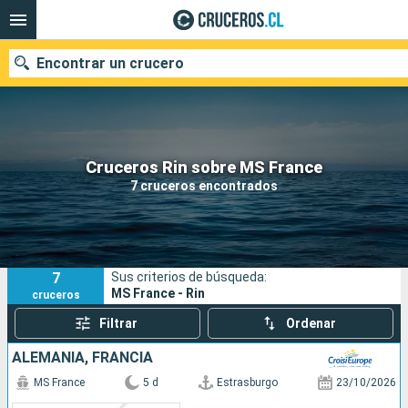
Encontrar un crucero
Nuestros destinos
Cruceros Rin sobre MS France
7 cruceros encontrados
Fecha de salida
Puertos
Compañías
7
Sus criterios de búsqueda:
Buscar
MS France - Rin
cruceros
Filtrar
Ordenar
ALEMANIA, FRANCIA
MS France
5 d
Estrasburgo
23/10/2026