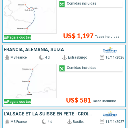
Comidas incluidas
US$ 1,197
Tasas incluidas
Paga a cuotas
FRANCIA, ALEMANIA, SUIZA
MS France
4 d
Estrasburgo
16/11/2026
Comidas incluidas
US$ 581
Tasas incluidas
Paga a cuotas
L'ALSACE ET LA SUISSE EN FÊTE : CROISIÈRE ALLIANT UN SAVOIR-FAIRE EXCEPTIONNEL, DES SAVEURS UNIQUES ET UNE CULTURE LOCALE INCOMPARABLE
MS France
4 d
Basilea
11/11/2027