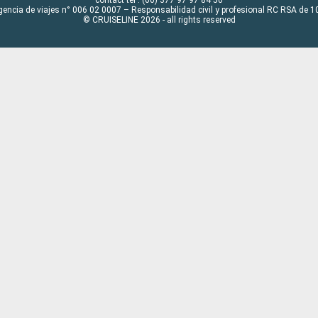
contact tel : (00) 377 97 97 84 50
gencia de viajes n° 006 02 0007 – Responsabilidad civil y profesional RC RSA de
© CRUISELINE 2026 - all rights reserved