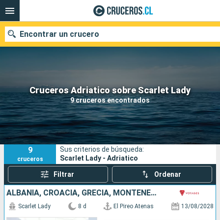
Encontrar un crucero
Nuestros destinos
Cruceros Adriatico sobre Scarlet Lady
9 cruceros encontrados
Fecha de salida
Puertos
Compañías
9
Sus criterios de búsqueda:
Buscar
Scarlet Lady - Adriatico
cruceros
Filtrar
Ordenar
ALBANIA, CROACIA, GRECIA, MONTENEGRO
Scarlet Lady
8 d
El Pireo Atenas
13/08/2028