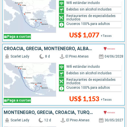
Wifi estándar incluido
Bebidas sin alcohol incluidas
Restaurantes de especialidades
incluidos
Cruceros 100% para adultos
US$ 1,077
+Tasas
Paga a cuotas
CROACIA, GRECIA, MONTENEGRO, ALBANIA
Scarlet Lady
8 d
El Pireo Atenas
04/06/2028
Wifi estándar incluido
Bebidas sin alcohol incluidas
Restaurantes de especialidades
incluidos
Cruceros 100% para adultos
US$ 1,153
+Tasas
Paga a cuotas
MONTENEGRO, GRECIA, CROACIA, TURQUÍA
Scarlet Lady
12 d
El Pireo Atenas
30/05/2027