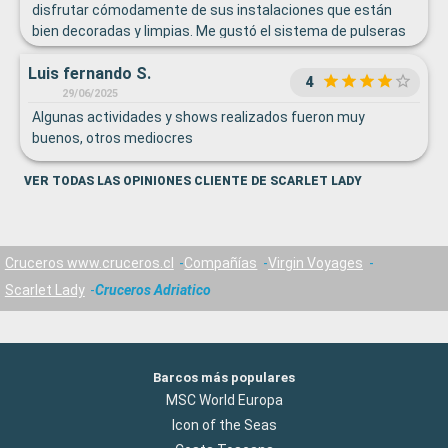
disfrutar cómodamente de sus instalaciones que están
bien decoradas y limpias. Me gustó el sistema de pulseras
que facilita el registro, así como la tecnología domótica en
Luis fernando S.
las piezas y la tableta digital. Falta más variedad en el
4
restaurant bufet, que algunos tour sean de habla española
29/06/2025
y agua y toallas húmedas para cuando llegamos al barco
Algunas actividades y shows realizados fueron muy
después de la salida a tierra.
buenos, otros mediocres
VER TODAS LAS OPINIONES CLIENTE DE SCARLET LADY
Cruceros www.cruceros.cl
Compañías
Virgin Voyages
Scarlet Lady
Cruceros Adriatico
Barcos más populares
MSC World Europa
Icon of the Seas