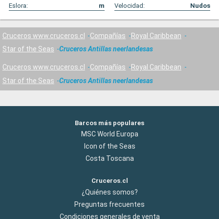
Eslora:
m
Velocidad:
Nudos
Cruceros www.cruceros.cl
Compañías
Royal Caribbean
Star of the Seas
Cruceros Antillas neerlandesas
Cruceros www.cruceros.cl
Compañías
Royal Caribbean
Star of the Seas
Cruceros Antillas neerlandesas
Barcos más populares
MSC World Europa
Icon of the Seas
Costa Toscana
Cruceros.cl
¿Quiénes somos?
Preguntas frecuentes
Condiciones generales de venta