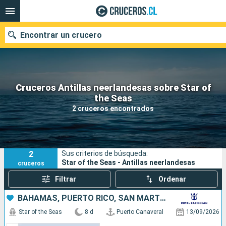
Encontrar un crucero
Cruceros Antillas neerlandesas sobre Star of
Nuestros destinos
the Seas
2 cruceros encontrados
Fecha de salida
Puertos
Compañías
2
Sus criterios de búsqueda:
Buscar
Star of the Seas - Antillas neerlandesas
cruceros
Filtrar
Ordenar
BAHAMAS, PUERTO RICO, SAN MARTÍN, ESTADOS UNIDOS
Star of the Seas
8 d
Puerto Canaveral
13/09/2026