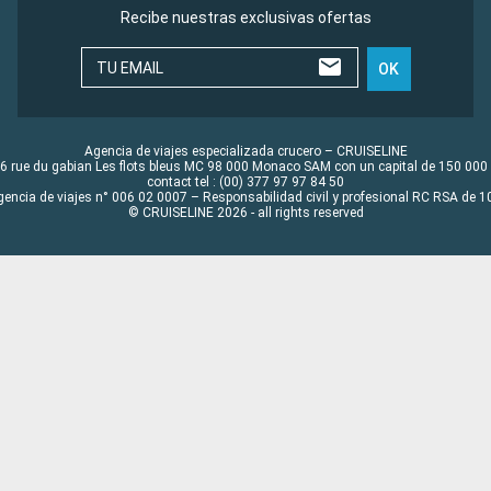
Recibe nuestras exclusivas ofertas
TU EMAIL
OK
Agencia de viajes especializada crucero – CRUISELINE
6 rue du gabian Les flots bleus MC 98 000 Monaco SAM con un capital de 150 000
contact tel : (00) 377 97 97 84 50
gencia de viajes n° 006 02 0007 – Responsabilidad civil y profesional RC RSA de
© CRUISELINE 2026 - all rights reserved