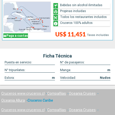
Bebidas sin alcohol ilimitadas
Propinas incluidas
Todos los restaurantes incluidos
Cruceros 100% adultos
US$ 11,451
Tasas incluidas
Paga a cuotas
Ficha Técnica
Puesta en servicio:
N° de pasajeros:
N° tripunlates:
Manga:
m
Eslora:
m
Velocidad:
Nudos
Cruceros www.cruceros.cl
Compañías
Oceania Cruises
Oceania Allura
Cruceros Caribe
Cruceros www.cruceros.cl
Compañías
Oceania Cruises