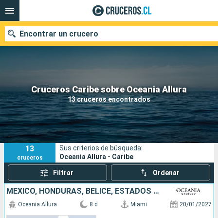
Encontrar un crucero
Nuestros destinos
Cruceros Caribe sobre Oceania Allura
13 cruceros encontrados
Fecha de salida
Puertos
Compañías
13
Sus criterios de búsqueda:
Buscar
Oceania Allura - Caribe
cruceros
Filtrar
Ordenar
MÉXICO, HONDURAS, BELICE, ESTADOS UNIDOS
Oceania Allura
8 d
Miami
20/01/2027