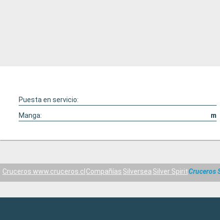
Puesta en servicio:
Manga:
m
Cruceros www.cruceros.cl
Compañías
Silversea
Silver Spirit
Cruceros 