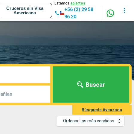
Estamos
abiertos
Cruceros sin Visa
+56 (2) 29 58
Americana
96 20
Buscar
añías
Búsqueda Avanzada
Ordenar Los más vendidos