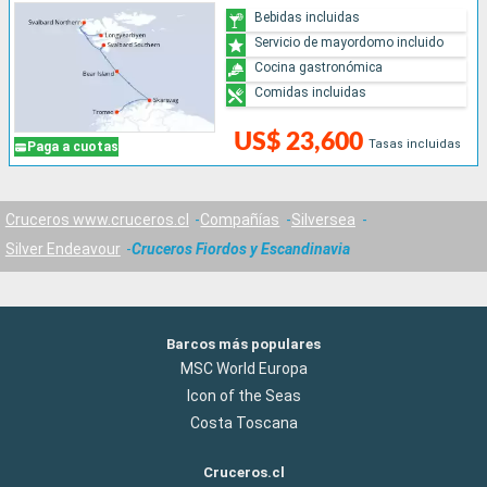
Bebidas incluidas
Servicio de mayordomo incluido
Cocina gastronómica
Comidas incluidas
US$ 23,600
Tasas incluidas
Paga a cuotas
Cruceros www.cruceros.cl
Compañías
Silversea
Silver Endeavour
Cruceros Fiordos y Escandinavia
Barcos más populares
MSC World Europa
Icon of the Seas
Costa Toscana
Cruceros.cl