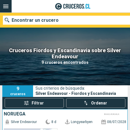
Encontrar un crucero
Cruceros Fiordos y Escandinavia sobre Silver
Nuestros destinos
Endeavour
9 cruceros encontrados
Fecha de salida
Puertos
Compañías
9
Sus criterios de búsqueda:
Buscar
Silver Endeavour - Fiordos y Escandinavia
cruceros
Filtrar
Ordenar
NORUEGA
Silver Endeavour
8 d
Longyearbyen
08/07/2028