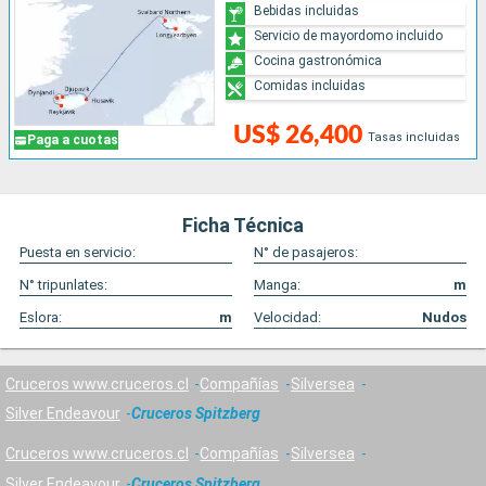
Bebidas incluidas
Servicio de mayordomo incluido
Cocina gastronómica
Comidas incluidas
US$ 26,400
Tasas incluidas
Paga a cuotas
Ficha Técnica
Puesta en servicio:
N° de pasajeros:
N° tripunlates:
Manga:
m
Eslora:
m
Velocidad:
Nudos
Cruceros www.cruceros.cl
Compañías
Silversea
Silver Endeavour
Cruceros Spitzberg
Cruceros www.cruceros.cl
Compañías
Silversea
Silver Endeavour
Cruceros Spitzberg