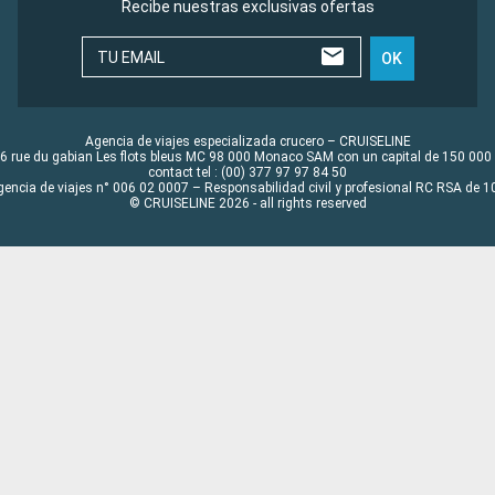
Recibe nuestras exclusivas ofertas
TU EMAIL
OK
Agencia de viajes especializada crucero – CRUISELINE
6 rue du gabian Les flots bleus MC 98 000 Monaco SAM con un capital de 150 000
contact tel : (00) 377 97 97 84 50
gencia de viajes n° 006 02 0007 – Responsabilidad civil y profesional RC RSA de
© CRUISELINE 2026 - all rights reserved