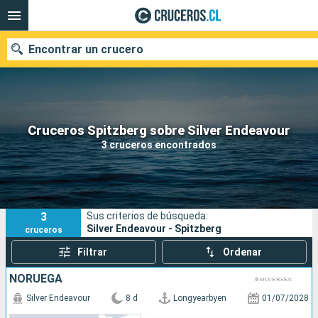
Encontrar un crucero
Nuestros destinos
Cruceros Spitzberg sobre Silver Endeavour
3 cruceros encontrados
Fecha de salida
Puertos
Compañías
3
Sus criterios de búsqueda:
Buscar
Silver Endeavour - Spitzberg
cruceros
Filtrar
Ordenar
NORUEGA
Silver Endeavour
8 d
Longyearbyen
01/07/2028