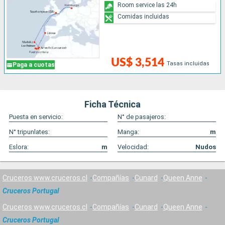
Room service las 24h
Comidas incluidas
US$ 3,514
Tasas incluidas
Paga a cuotas
Ficha Técnica
Puesta en servicio:
N° de pasajeros:
N° tripunlates:
Manga:
m
Eslora:
m
Velocidad:
Nudos
Cruceros www.cruceros.cl
Compañías
Cunard
Queen Anne
Cruceros Portugal
Cruceros www.cruceros.cl
Compañías
Cunard
Queen Anne
Cruceros Portugal