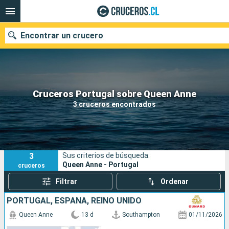
Encontrar un crucero
Nuestros destinos
Cruceros Portugal sobre Queen Anne
3 cruceros encontrados
Fecha de salida
Puertos
Compañías
3
Sus criterios de búsqueda:
Buscar
Queen Anne - Portugal
cruceros
Filtrar
Ordenar
PORTUGAL, ESPAÑA, REINO UNIDO
Queen Anne
13 d
Southampton
01/11/2026