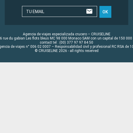
TU EMAIL
OK
Agencia de viajes especializada crucero – CRUISELINE
6 rue du gabian Les flots bleus MC 98 000 Monaco SAM con un capital de 150 000
contact tel : (00) 377 97 97 84 50
gencia de viajes n° 006 02 0007 – Responsabilidad civil y profesional RC RSA de
© CRUISELINE 2026 - all rights reserved