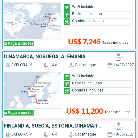
Wi-Fi incluido
Bebidas Incluidas
Comidas incluidas
US$ 7,245
Tasas incluidas
Paga a cuotas
DINAMARCA, NORUEGA, ALEMANIA
EXPLORA IV
14 d
Copenhague
16/07/2027
Wi-Fi incluido
Bebidas Incluidas
Comidas incluidas
US$ 11,200
Tasas incluidas
Paga a cuotas
FINLANDIA, SUECIA, ESTONIA, DINAMARCA, NORUEGA, ALEMANIA, REINO UNIDO
EXPLORA IV
16 d
Copenhague
10/05/2027