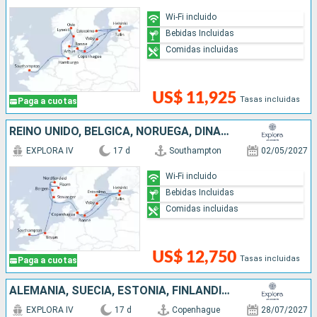
Wi-Fi incluido
Bebidas Incluidas
Comidas incluidas
US$ 11,925
Tasas incluidas
Paga a cuotas
REINO UNIDO, BÉLGICA, NORUEGA, DINAMARCA, FINLANDIA, SUECIA, ESTONIA
EXPLORA IV
17 d
Southampton
02/05/2027
Wi-Fi incluido
Bebidas Incluidas
Comidas incluidas
US$ 12,750
Tasas incluidas
Paga a cuotas
ALEMANIA, SUECIA, ESTONIA, FINLANDIA, DINAMARCA, NORUEGA, REINO UNIDO
EXPLORA IV
17 d
Copenhague
28/07/2027