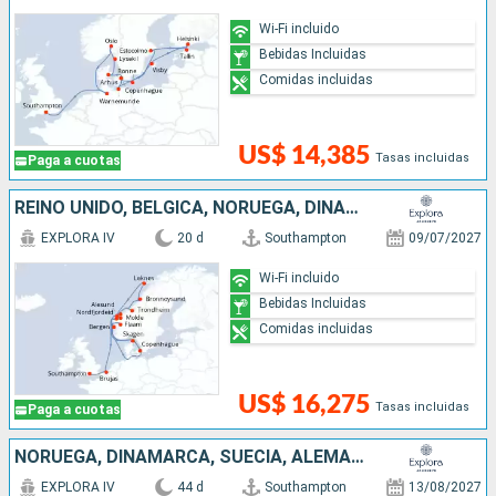
Wi-Fi incluido
Bebidas Incluidas
Comidas incluidas
US$ 14,385
Tasas incluidas
Paga a cuotas
REINO UNIDO, BÉLGICA, NORUEGA, DINAMARCA
EXPLORA IV
20 d
Southampton
09/07/2027
Wi-Fi incluido
Bebidas Incluidas
Comidas incluidas
US$ 16,275
Tasas incluidas
Paga a cuotas
NORUEGA, DINAMARCA, SUECIA, ALEMANIA, IRLANDA, REINO UNIDO, ISLANDIA, GROENLANDIA, ANTIGUA Y BARBUDA, CANADÁ, ESTADOS UNIDOS
EXPLORA IV
44 d
Southampton
13/08/2027