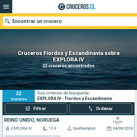
Encontrar un crucero
Cruceros Fiordos y Escandinavia sobre
Nuestros destinos
EXPLORA IV
22 cruceros encontrados
Fecha de salida
Puertos
Compañías
22
Sus criterios de búsqueda:
Buscar
EXPLORA IV - Fiordos y Escandinavia
cruceros
Filtrar
Ordenar
REINO UNIDO, NORUEGA
EXPLORA IV
13 d
Southampton
04/08/2028