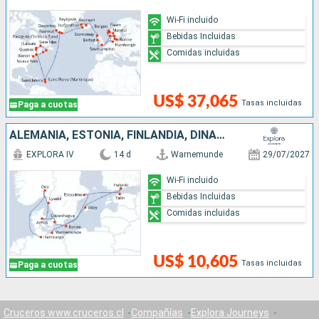
Wi-Fi incluido
Bebidas Incluidas
Comidas incluidas
US$ 37,065
Tasas incluidas
Paga a cuotas
ALEMANIA, ESTONIA, FINLANDIA, DINAMARCA, SUECIA, NORUEGA
EXPLORA IV
14 d
Warnemunde
29/07/2027
Wi-Fi incluido
Bebidas Incluidas
Comidas incluidas
US$ 10,605
Tasas incluidas
Paga a cuotas
Cruceros www.cruceros.cl
Compañías
Explora Journeys