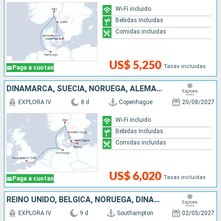
Wi-Fi incluido
Bebidas Incluidas
Comidas incluidas
US$ 5,250
Tasas incluidas
Paga a cuotas
DINAMARCA, SUECIA, NORUEGA, ALEMANIA, REINO UNIDO
EXPLORA IV
8 d
Copenhague
20/08/2027
Wi-Fi incluido
Bebidas Incluidas
Comidas incluidas
US$ 6,020
Tasas incluidas
Paga a cuotas
REINO UNIDO, BÉLGICA, NORUEGA, DINAMARCA
EXPLORA IV
9 d
Southampton
02/05/2027