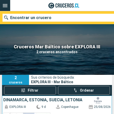
Encontrar un crucero
Nuestros destinos
Cruceros Mar Báltico sobre EXPLORA III
2 cruceros encontrados
Fecha de salida
Puertos
Compañías
2
Sus criterios de búsqueda:
Buscar
EXPLORA III - Mar Báltico
cruceros
Filtrar
Ordenar
DINAMARCA, ESTONIA, SUECIA, LETONIA
EXPLORA III
9 d
Copenhague
25/08/2026