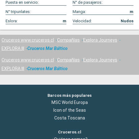
Puesta en servicio:
N° de pasajeros:
N° tripunlates:
Manga:
m
Eslora:
m
Velocidad:
Nudos
Cruceros www.cruceros.cl
Compañías
Explora Journeys
EXPLORA III
Cruceros Mar Báltico
Cruceros www.cruceros.cl
Compañías
Explora Journeys
EXPLORA III
Cruceros Mar Báltico
Barcos más populares
MSC World Europa
Icon of the Seas
Costa Toscana
Cruceros.cl