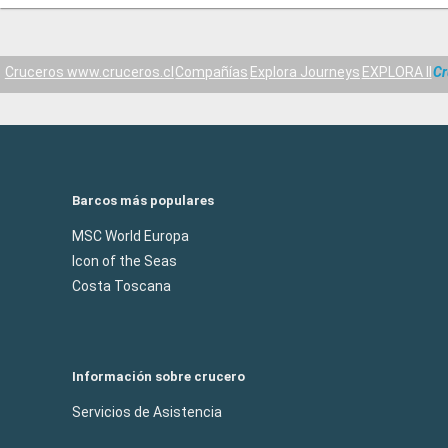
Cruceros www.cruceros.cl
Compañías
Explora Journeys
EXPLORA II
Cr
Barcos más populares
MSC World Europa
Icon of the Seas
Costa Toscana
Información sobre crucero
Servicios de Asistencia