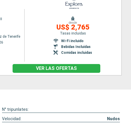
II
desde
US$ 2,765
Tasas incluidas
z de Tenerife
Wi-Fi incluido
26
Bebidas Incluidas
Comidas incluidas
VER LAS OFERTAS
N° tripunlates:
Velocidad:
Nudos