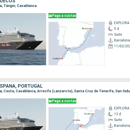
RUECOS
na, Tánger, Casablanca
Paga a cuotas
EXPLORA 
5 d
Suite
Barcelona
11/02/20
ESPAÑA, PORTUGAL
Paga a cuotas
EXPLORA 
13 d
Suite
Barcelona