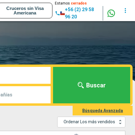
Estamos
cerrados
Cruceros sin Visa
+56 (2) 29 58
Americana
96 20
Buscar
añías
Búsqueda Avanzada
Ordenar Los más vendidos