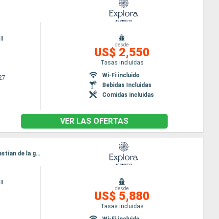
II
desde
US$ 2,550
Tasas incluidas
Wi-Fi incluido
27
Bebidas Incluidas
Comidas incluidas
VER LAS OFERTAS
Itinerario : Barcelona, Ceuta, Casablanca, Arrecife (Lanzarote), Santa Cruz de Tenerife, San Sebastian de la gomera, Funchal, Lisboa
II
desde
US$ 5,880
Tasas incluidas
Wi-Fi incluido