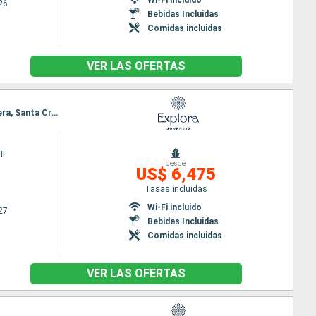
26
Bebidas Incluidas
Comidas incluidas
VER LAS OFERTAS
Itinerario : Barcelona, Tánger, Casablanca, Agadir, Arrecife (Lanzarote), San Sebastian de la gomera, Santa Cruz de la Palma, Funchal, Lisboa
II
desde
US$ 6,475
Tasas incluidas
Wi-Fi incluido
27
Bebidas Incluidas
Comidas incluidas
VER LAS OFERTAS