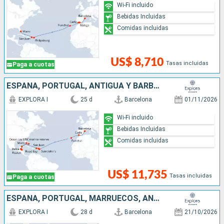
Wi-Fi incluido
Bebidas Incluidas
Comidas incluidas
US$ 8,710
Tasas incluidas
Paga a cuotas
ESPAÑA, PORTUGAL, ANTIGUA Y BARBUDA, , PUERTO RICO, MÉXICO, HONDURAS, BELICE, BAHAMAS, ESTADOS UNIDOS
EXPLORA I
25 d
Barcelona
01/11/2026
Wi-Fi incluido
Bebidas Incluidas
Comidas incluidas
US$ 11,735
Tasas incluidas
Paga a cuotas
ESPAÑA, PORTUGAL, MARRUECOS, ANTIGUA Y BARBUDA, , PUERTO RICO, ESTADOS UNIDOS
EXPLORA I
28 d
Barcelona
21/10/2026