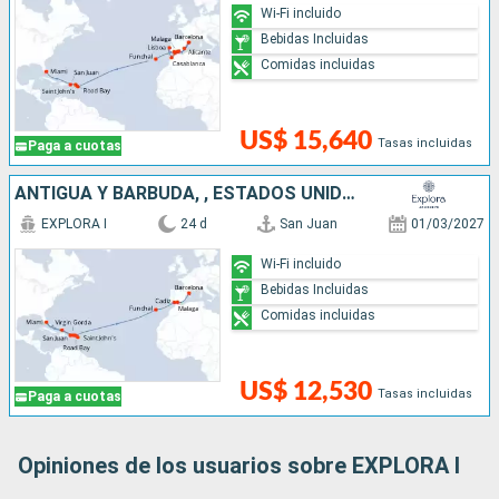
Wi-Fi incluido
Bebidas Incluidas
Comidas incluidas
US$ 15,640
Tasas incluidas
Paga a cuotas
ANTIGUA Y BARBUDA, , ESTADOS UNIDOS, PUERTO RICO, SAN MARTÍN, PORTUGAL, ESPAÑA
EXPLORA I
24 d
San Juan
01/03/2027
Wi-Fi incluido
Bebidas Incluidas
Comidas incluidas
US$ 12,530
Tasas incluidas
Paga a cuotas
Opiniones de los usuarios sobre EXPLORA I