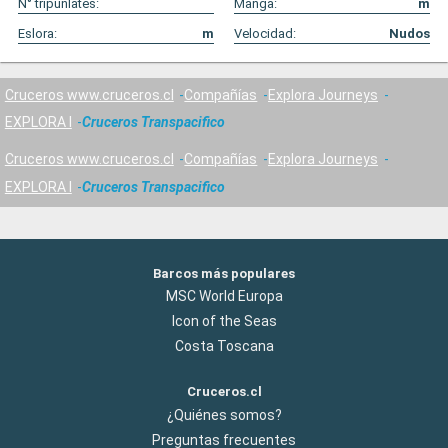
N° tripunlates:
Manga:
m
Eslora:
m
Velocidad:
Nudos
Cruceros www.cruceros.cl
Compañías
Explora Journeys
EXPLORA I
Cruceros Transpacifico
Cruceros www.cruceros.cl
Compañías
Explora Journeys
EXPLORA I
Cruceros Transpacifico
Barcos más populares
MSC World Europa
Icon of the Seas
Costa Toscana
Cruceros.cl
¿Quiénes somos?
Preguntas frecuentes