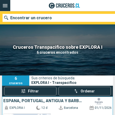
Encontrar un crucero
Nuestros destinos
Cruceros Transpacifico sobre EXPLORA I
6 cruceros encontrados
Fecha de salida
Puertos
Compañías
6
Sus criterios de búsqueda:
Buscar
EXPLORA I - Transpacifico
cruceros
Filtrar
Ordenar
ESPAÑA, PORTUGAL, ANTIGUA Y BARBUDA
EXPLORA I
12 d
Barcelona
01/11/2026