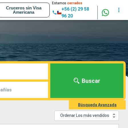
Estamos
cerrados
Cruceros sin Visa
+56 (2) 29 58
Americana
96 20
Buscar
añías
Búsqueda Avanzada
Ordenar Los más vendidos