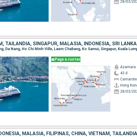
28/03/20
Paga a cuotas
Azamara
43 d
Camarote
Hong Kon
28/03/20