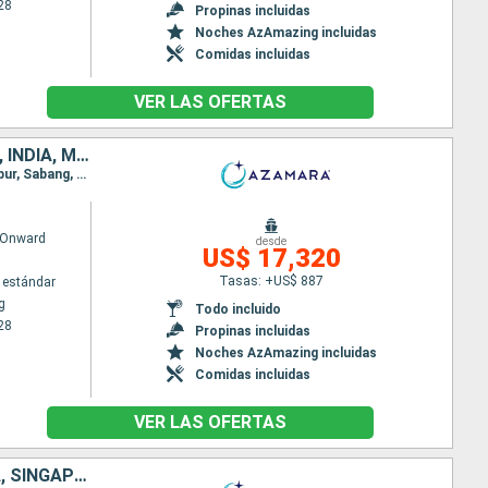
28
Propinas incluidas
Noches AzAmazing incluidas
Comidas incluidas
VER LAS OFERTAS
CHINA, VIETNAM, TAILANDIA, SINGAPUR, MALASIA, INDONESIA, SRI LANKA, INDIA, MALDIVAS, MAURICE, FRANCIA, MADAGASCAR, SUDAFRICA
Itinerario : Hong Kong, Da Nang, Ho Chi Minh-Ville, Laem Chabang, Ko Samui, Singapur, Kuala Lumpur, Sabang, Hambantota, Colombo, Cochin, Male, Port Louis, Pointe des Gallets, Taolagnao, Richards Bay, Durban, Puerto Elizabeth, Ciudad del Cabo
 Onward
desde
US$ 17,320
Tasas: +US$ 887
 estándar
g
Todo incluido
28
Propinas incluidas
Noches AzAmazing incluidas
Comidas incluidas
VER LAS OFERTAS
AUSTRALIA, INDONESIA, MALASIA, FILIPINAS, CHINA, VIETNAM, TAILANDIA, SINGAPUR