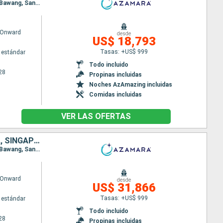
Itinerario : Sidney, Newcastle, Mooloolaba, Airlie Beach, Cairns, Darwin, Komodo, Benoa, Celukan Bawang, Sandakan, Puerto Princesa, Coron, Manila, Hong Kong, Da Nang, Ho Chi Minh-Ville, Laem Chabang, Ko Samui, Singapur
 Onward
desde
US$ 18,793
Tasas: +US$ 999
 estándar
Todo incluido
28
Propinas incluidas
Noches AzAmazing incluidas
Comidas incluidas
VER LAS OFERTAS
AUSTRALIA, INDONESIA, MALASIA, FILIPINAS, CHINA, VIETNAM, TAILANDIA, SINGAPUR, SRI LANKA, INDIA, MALDIVAS, MAURICE, FRANCIA, MADAGASCAR, SUDAFRICA
Itinerario : Sidney, Newcastle, Mooloolaba, Airlie Beach, Cairns, Darwin, Komodo, Benoa, Celukan Bawang, Sandakan, Puerto Princesa, Coron, Manila, Hong Kong, Da Nang, Ho Chi Minh-Ville, Laem Chabang, Ko Samui, Singapur, Kuala Lumpur, Sabang, Hambantota, Colombo, Cochin, Male, Port Louis, Pointe des Gallets, Taolagnao, Richards Bay, Durban, Puerto Elizabeth, Ciudad del Cabo
 Onward
desde
US$ 31,866
Tasas: +US$ 999
 estándar
Todo incluido
28
Propinas incluidas