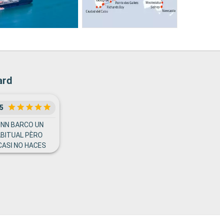
ard
5
UNN BARCO UN
BITUAL PÈRO
CASI NO HACES
Y PARA SUBIR Y