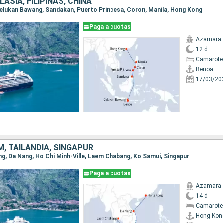
LASIA, FILIPINAS, CHINA
 Celukan Bawang, Sandakan, Puerto Princesa, Coron, Manila, Hong Kong
Paga a cuotas
Azamara
12 d
Camarote
Benoa
17/03/20
M, TAILANDIA, SINGAPUR
ong, Da Nang, Ho Chi Minh-Ville, Laem Chabang, Ko Samui, Singapur
Paga a cuotas
Azamara
14 d
Camarote
Hong Kon