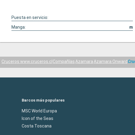
Puesta en servicio:
Manga:
m
Cruceros www.cruceros.cl
Compañías
Azamara
Azamara Onward
Cru
Barcos más populares
MSC World Europa
Icon of the Seas
Costa Toscana