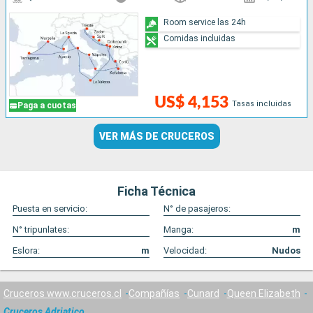
Room service las 24h
Comidas incluidas
US$ 4,153
Tasas incluidas
Paga a cuotas
VER MÁS DE CRUCEROS
Ficha Técnica
Puesta en servicio:
N° de pasajeros:
N° tripunlates:
Manga:
m
Eslora:
m
Velocidad:
Nudos
Cruceros www.cruceros.cl
Compañías
Cunard
Queen Elizabeth
Cruceros Adriatico