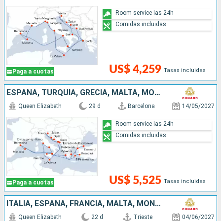
Room service las 24h
Comidas incluidas
US$ 4,259
Tasas incluidas
Paga a cuotas
ESPAÑA, TURQUÍA, GRECIA, MALTA, MONTENEGRO, CROACIA, ITALIA
Queen Elizabeth
29 d
Barcelona
14/05/2027
Room service las 24h
Comidas incluidas
US$ 5,525
Tasas incluidas
Paga a cuotas
ITALIA, ESPAÑA, FRANCIA, MALTA, MONTENEGRO, CROACIA
Queen Elizabeth
22 d
Trieste
04/06/2027