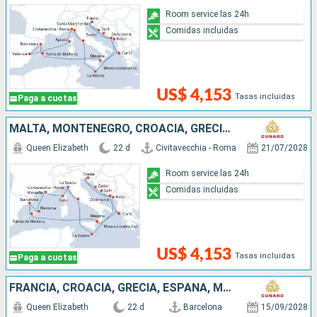
Room service las 24h
Comidas incluidas
US$ 4,153
Tasas incluidas
Paga a cuotas
MALTA, MONTENEGRO, CROACIA, GRECIA, ESPAÑA, FRANCIA, ITALIA
Queen Elizabeth
22 d
Civitavecchia - Roma
21/07/2028
Room service las 24h
Comidas incluidas
US$ 4,153
Tasas incluidas
Paga a cuotas
FRANCIA, CROACIA, GRECIA, ESPAÑA, MALTA, ITALIA
Queen Elizabeth
22 d
Barcelona
15/09/2028