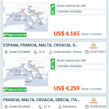
Room service las 24h
Comidas incluidas
US$ 4,165
Tasas incluidas
Paga a cuotas
ESPAÑA, FRANCIA, MALTA, CROACIA, GRECIA, ITALIA
Queen Elizabeth
22 d
Civitavecchia - Roma
23/07/2027
Room service las 24h
Comidas incluidas
US$ 4,259
Tasas incluidas
Paga a cuotas
FRANCIA, MALTA, CROACIA, GRECIA, ITALIA, ESPAÑA
Queen Elizabeth
22 d
Barcelona
25/08/2028