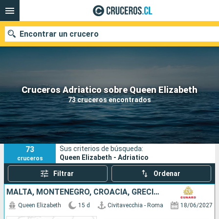
Encontrar un crucero
Nuestros destinos
Cruceros Adriatico sobre Queen Elizabeth
73 cruceros encontrados
Fecha de salida
Puertos
Compañías
73
Sus criterios de búsqueda:
Buscar
Queen Elizabeth - Adriatico
cruceros
Filtrar
Ordenar
MALTA, MONTENEGRO, CROACIA, GRECIA, ITALIA
Queen Elizabeth
15 d
Civitavecchia - Roma
18/06/2027