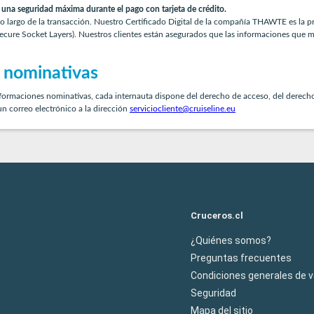
a una seguridad máxima durante el pago con tarjeta de crédito.
 a lo largo de la transacción. Nuestro Certificado Digital de la compañía THAWTE es la
( Secure Socket Layers). Nuestros clientes están asegurados que las informaciones qu
s nominativas
rmaciones nominativas, cada internauta dispone del derecho de acceso, del derecho de
un correo electrónico a la dirección
serviciocliente@cruiseline.eu
Cruceros.cl
¿Quiénes somos?
Preguntas frecuentes
Condiciones generales de 
Seguridad
Mapa del sitio