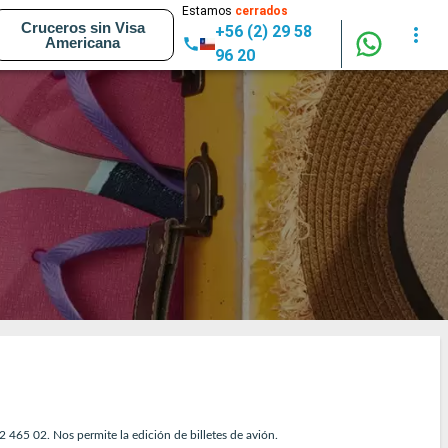
Estamos
cerrados
Cruceros sin Visa
+56 (2) 29 58
Americana
96 20
465 02. Nos permite la edición de billetes de avión.