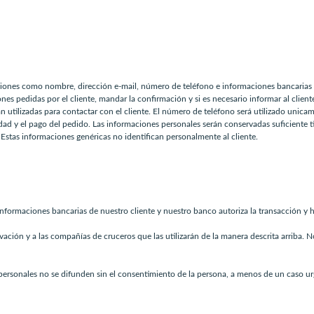
iones como nombre, dirección e-mail, número de teléfono e informaciones bancarias 
es pedidas por el cliente, mandar la confirmación y si es necesario informar al clien
n utilizadas para contactar con el cliente. El número de teléfono será utilizado unicam
dad y el pago del pedido. Las informaciones personales serán conservadas suficiente t
Estas informaciones genéricas no identifican personalmente al cliente.
informaciones bancarias de nuestro cliente y nuestro banco autoriza la transacción y h
rvación y a las compañías de cruceros que las utilizarán de la manera descrita arriba.
ersonales no se difunden sin el consentimiento de la persona, a menos de un caso urg