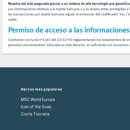
Nuestra red está asegurada gracias a un sistema de alta tecnología que garantiz
Las informaciones relativas a la tarjeta bancaria y a su dueño están protegidas
las transacciones por tarjeta bancaria siguen el protocolo del codificador SSL 
nadie.
Permiso de acceso a las informacione
Conforme con la lei n°1165 del 23/12/93 reglamentando los tratamientos de info
personal concernandolo. Para ejercer este derecho, es suficiente con enviarnos 
Barcos más populares
MSC World Europa
Icon of the Seas
Costa Toscana