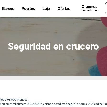
Cruceros
Barcos
Puertos
Lujo
Ofertas
temáticos
Seguridad en crucero
halès C 98 000 Monaco
 gubernamental número 006020007 y siendo acreditada según la norma IATA código 202 