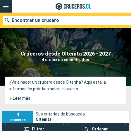
Encontrar un crucero
Nuestros destinos
Cruceros desde Oltenita 2026 - 2027
4 cruceros encontrados
Fecha de salida
Puertos
Compañías
¿Va a hacer un crucero desde Oltenita? Aquí está la
información práctica sobre el puerto.
Buscar
+
Leer más
4
Sus criterios de búsqueda:
Oltenita
cruceros
Filtrar
Ordenar