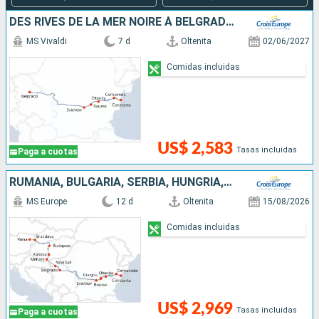
DES RIVES DE LA MER NOIRE À BELGRADE - CROISIÈRE AU C½UR DE L'ÂME DES BALKANS (PORT-PORT)
MS Vivaldi
7 d
Oltenita
02/06/2027
Comidas incluidas
US$ 2,583
Tasas incluidas
Paga a cuotas
RUMANIA, BULGARIA, SERBIA, HUNGRÍA, ESLOVAQUIA, AUSTRIA
MS Europe
12 d
Oltenita
15/08/2026
Comidas incluidas
US$ 2,969
Tasas incluidas
Paga a cuotas